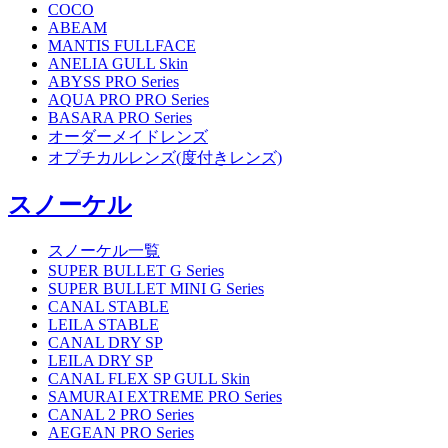
COCO
ABEAM
MANTIS FULLFACE
ANELIA GULL Skin
ABYSS PRO Series
AQUA PRO PRO Series
BASARA PRO Series
オーダーメイドレンズ
オプチカルレンズ(度付きレンズ)
スノーケル
スノーケル一覧
SUPER BULLET G Series
SUPER BULLET MINI G Series
CANAL STABLE
LEILA STABLE
CANAL DRY SP
LEILA DRY SP
CANAL FLEX SP GULL Skin
SAMURAI EXTREME PRO Series
CANAL 2 PRO Series
AEGEAN PRO Series