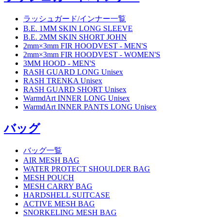
ラッシュガード/インナー一覧
B.E. 1MM SKIN LONG SLEEVE
B.E. 2MM SKIN SHORT JOHN
2mm×3mm FIR HOODVEST - MEN'S
2mm×3mm FIR HOODVEST - WOMEN'S
3MM HOOD - MEN'S
RASH GUARD LONG Unisex
RASH TRENKA Unisex
RASH GUARD SHORT Unisex
WarmdArt INNER LONG Unisex
WarmdArt INNER PANTS LONG Unisex
バッグ
バッグ一覧
AIR MESH BAG
WATER PROTECT SHOULDER BAG
MESH POUCH
MESH CARRY BAG
HARDSHELL SUITCASE
ACTIVE MESH BAG
SNORKELING MESH BAG