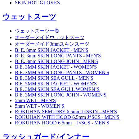
SKIN HOT GLOVES
ウェットスーツ
ウェットスーツ一覧
オーダーメイドウェットスーツ
オーダーメイド3mmスキンスーツ
B. E. 3mm SKIN JACKET - MEN'S
B. E. 3mm SKIN LONG PANTS - MEN'S
B. E. 3mm SKIN LONG JOHN - MEN'S
B.E. 3MM SKIN JACKET - WOMEN'S
B.E. 3MM SKIN LONG PANTS - WOMEN'S
B.E. 3MM SKIN SEA GULL - MEN'S
B.E. 5MM SKIN JACKET - WOMEN'S
B.E. 3MM SKIN SEA GULL WOMEN’S
B.E. 3MM SKIN LONG JOHN - WOMEN'S
5mm WET - MEN'S
5mm WET - WOMEN'S
ROKUHAN SEMI-DRY 6.5mm J×SKIN - MEN'S
ROKUHAN WITH HOOD 6.5mm J*SCS - MEN'S
ROKUHAN HOOD 6.5mm J×SCS - MEN'S
ラッシュガード/インナー