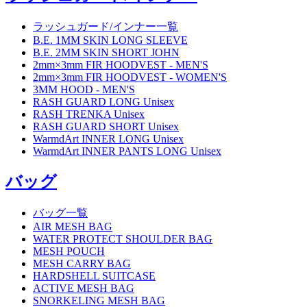
ラッシュガード/インナー一覧
B.E. 1MM SKIN LONG SLEEVE
B.E. 2MM SKIN SHORT JOHN
2mm×3mm FIR HOODVEST - MEN'S
2mm×3mm FIR HOODVEST - WOMEN'S
3MM HOOD - MEN'S
RASH GUARD LONG Unisex
RASH TRENKA Unisex
RASH GUARD SHORT Unisex
WarmdArt INNER LONG Unisex
WarmdArt INNER PANTS LONG Unisex
バッグ
バッグ一覧
AIR MESH BAG
WATER PROTECT SHOULDER BAG
MESH POUCH
MESH CARRY BAG
HARDSHELL SUITCASE
ACTIVE MESH BAG
SNORKELING MESH BAG