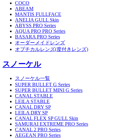
COCO
ABEAM
MANTIS FULLFACE
ANELIA GULL Skin
ABYSS PRO Series
AQUA PRO PRO Series
BASARA PRO Series
オーダーメイドレンズ
オプチカルレンズ(度付きレンズ)
スノーケル
スノーケル一覧
SUPER BULLET G Series
SUPER BULLET MINI G Series
CANAL STABLE
LEILA STABLE
CANAL DRY SP
LEILA DRY SP
CANAL FLEX SP GULL Skin
SAMURAI EXTREME PRO Series
CANAL 2 PRO Series
AEGEAN PRO Series