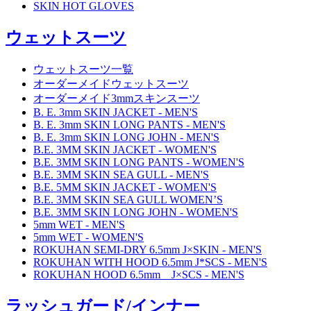
SKIN HOT GLOVES
ウェットスーツ
ウェットスーツ一覧
オーダーメイドウェットスーツ
オーダーメイド3mmスキンスーツ
B. E. 3mm SKIN JACKET - MEN'S
B. E. 3mm SKIN LONG PANTS - MEN'S
B. E. 3mm SKIN LONG JOHN - MEN'S
B.E. 3MM SKIN JACKET - WOMEN'S
B.E. 3MM SKIN LONG PANTS - WOMEN'S
B.E. 3MM SKIN SEA GULL - MEN'S
B.E. 5MM SKIN JACKET - WOMEN'S
B.E. 3MM SKIN SEA GULL WOMEN’S
B.E. 3MM SKIN LONG JOHN - WOMEN'S
5mm WET - MEN'S
5mm WET - WOMEN'S
ROKUHAN SEMI-DRY 6.5mm J×SKIN - MEN'S
ROKUHAN WITH HOOD 6.5mm J*SCS - MEN'S
ROKUHAN HOOD 6.5mm J×SCS - MEN'S
ラッシュガード/インナー