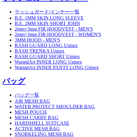
ラッシュガード/インナー一覧
B.E. 1MM SKIN LONG SLEEVE
B.E. 2MM SKIN SHORT JOHN
2mm×3mm FIR HOODVEST - MEN'S
2mm×3mm FIR HOODVEST - WOMEN'S
3MM HOOD - MEN'S
RASH GUARD LONG Unisex
RASH TRENKA Unisex
RASH GUARD SHORT Unisex
WarmdArt INNER LONG Unisex
WarmdArt INNER PANTS LONG Unisex
バッグ
バッグ一覧
AIR MESH BAG
WATER PROTECT SHOULDER BAG
MESH POUCH
MESH CARRY BAG
HARDSHELL SUITCASE
ACTIVE MESH BAG
SNORKELING MESH BAG