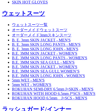
SKIN HOT GLOVES
ウェットスーツ
ウェットスーツ一覧
オーダーメイドウェットスーツ
オーダーメイド3mmスキンスーツ
B. E. 3mm SKIN JACKET - MEN'S
B. E. 3mm SKIN LONG PANTS - MEN'S
B. E. 3mm SKIN LONG JOHN - MEN'S
B.E. 3MM SKIN JACKET - WOMEN'S
B.E. 3MM SKIN LONG PANTS - WOMEN'S
B.E. 3MM SKIN SEA GULL - MEN'S
B.E. 5MM SKIN JACKET - WOMEN'S
B.E. 3MM SKIN SEA GULL WOMEN’S
B.E. 3MM SKIN LONG JOHN - WOMEN'S
5mm WET - MEN'S
5mm WET - WOMEN'S
ROKUHAN SEMI-DRY 6.5mm J×SKIN - MEN'S
ROKUHAN WITH HOOD 6.5mm J*SCS - MEN'S
ROKUHAN HOOD 6.5mm J×SCS - MEN'S
ラッシュガード/インナー