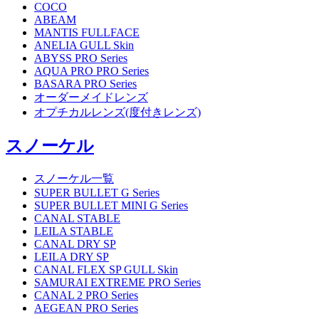
COCO
ABEAM
MANTIS FULLFACE
ANELIA GULL Skin
ABYSS PRO Series
AQUA PRO PRO Series
BASARA PRO Series
オーダーメイドレンズ
オプチカルレンズ(度付きレンズ)
スノーケル
スノーケル一覧
SUPER BULLET G Series
SUPER BULLET MINI G Series
CANAL STABLE
LEILA STABLE
CANAL DRY SP
LEILA DRY SP
CANAL FLEX SP GULL Skin
SAMURAI EXTREME PRO Series
CANAL 2 PRO Series
AEGEAN PRO Series