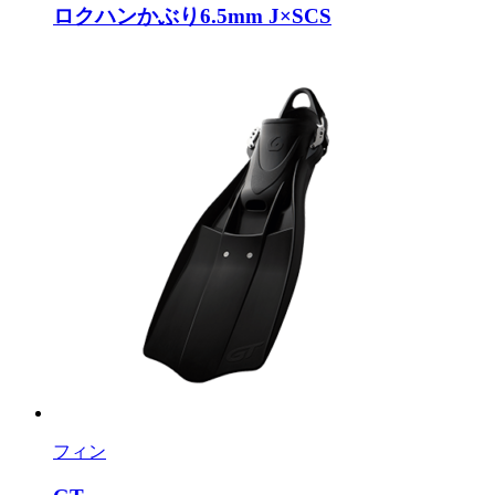
ロクハンかぶり6.5mm J×SCS
フィン