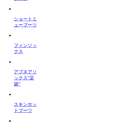
ショートミ
ューブーツ
フィンソッ
クス
アプネアソ
ックス”足
袋”
スキンホッ
トブーツ