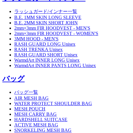
ラッシュガード/インナー一覧
B.E. 1MM SKIN LONG SLEEVE
B.E. 2MM SKIN SHORT JOHN
2mm×3mm FIR HOODVEST - MEN'S
2mm×3mm FIR HOODVEST - WOMEN'S
3MM HOOD - MEN'S
RASH GUARD LONG Unisex
RASH TRENKA Unisex
RASH GUARD SHORT Unisex
WarmdArt INNER LONG Unisex
WarmdArt INNER PANTS LONG Unisex
バッグ
バッグ一覧
AIR MESH BAG
WATER PROTECT SHOULDER BAG
MESH POUCH
MESH CARRY BAG
HARDSHELL SUITCASE
ACTIVE MESH BAG
SNORKELING MESH BAG