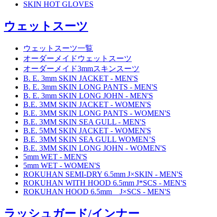
SKIN HOT GLOVES
ウェットスーツ
ウェットスーツ一覧
オーダーメイドウェットスーツ
オーダーメイド3mmスキンスーツ
B. E. 3mm SKIN JACKET - MEN'S
B. E. 3mm SKIN LONG PANTS - MEN'S
B. E. 3mm SKIN LONG JOHN - MEN'S
B.E. 3MM SKIN JACKET - WOMEN'S
B.E. 3MM SKIN LONG PANTS - WOMEN'S
B.E. 3MM SKIN SEA GULL - MEN'S
B.E. 5MM SKIN JACKET - WOMEN'S
B.E. 3MM SKIN SEA GULL WOMEN’S
B.E. 3MM SKIN LONG JOHN - WOMEN'S
5mm WET - MEN'S
5mm WET - WOMEN'S
ROKUHAN SEMI-DRY 6.5mm J×SKIN - MEN'S
ROKUHAN WITH HOOD 6.5mm J*SCS - MEN'S
ROKUHAN HOOD 6.5mm J×SCS - MEN'S
ラッシュガード/インナー