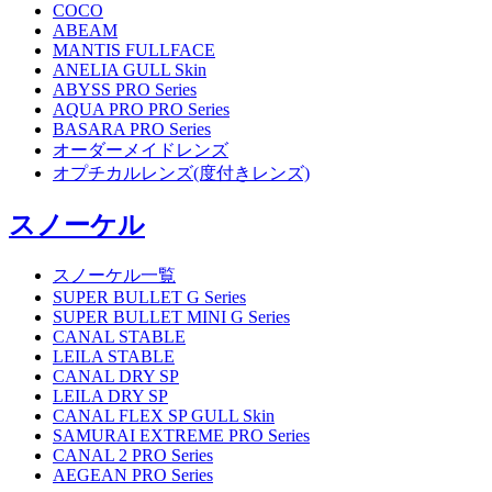
COCO
ABEAM
MANTIS FULLFACE
ANELIA GULL Skin
ABYSS PRO Series
AQUA PRO PRO Series
BASARA PRO Series
オーダーメイドレンズ
オプチカルレンズ(度付きレンズ)
スノーケル
スノーケル一覧
SUPER BULLET G Series
SUPER BULLET MINI G Series
CANAL STABLE
LEILA STABLE
CANAL DRY SP
LEILA DRY SP
CANAL FLEX SP GULL Skin
SAMURAI EXTREME PRO Series
CANAL 2 PRO Series
AEGEAN PRO Series