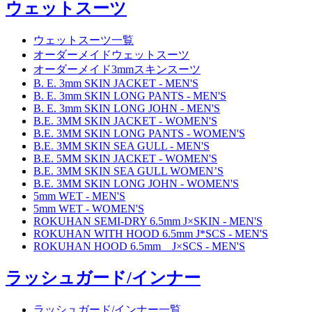
ウェットスーツ
ウェットスーツ一覧
オーダーメイドウェットスーツ
オーダーメイド3mmスキンスーツ
B. E. 3mm SKIN JACKET - MEN'S
B. E. 3mm SKIN LONG PANTS - MEN'S
B. E. 3mm SKIN LONG JOHN - MEN'S
B.E. 3MM SKIN JACKET - WOMEN'S
B.E. 3MM SKIN LONG PANTS - WOMEN'S
B.E. 3MM SKIN SEA GULL - MEN'S
B.E. 5MM SKIN JACKET - WOMEN'S
B.E. 3MM SKIN SEA GULL WOMEN’S
B.E. 3MM SKIN LONG JOHN - WOMEN'S
5mm WET - MEN'S
5mm WET - WOMEN'S
ROKUHAN SEMI-DRY 6.5mm J×SKIN - MEN'S
ROKUHAN WITH HOOD 6.5mm J*SCS - MEN'S
ROKUHAN HOOD 6.5mm J×SCS - MEN'S
ラッシュガード/インナー
ラッシュガード/インナー一覧