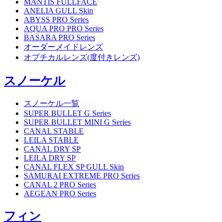
MANTIS FULLFACE
ANELIA GULL Skin
ABYSS PRO Series
AQUA PRO PRO Series
BASARA PRO Series
オーダーメイドレンズ
オプチカルレンズ(度付きレンズ)
スノーケル
スノーケル一覧
SUPER BULLET G Series
SUPER BULLET MINI G Series
CANAL STABLE
LEILA STABLE
CANAL DRY SP
LEILA DRY SP
CANAL FLEX SP GULL Skin
SAMURAI EXTREME PRO Series
CANAL 2 PRO Series
AEGEAN PRO Series
フィン