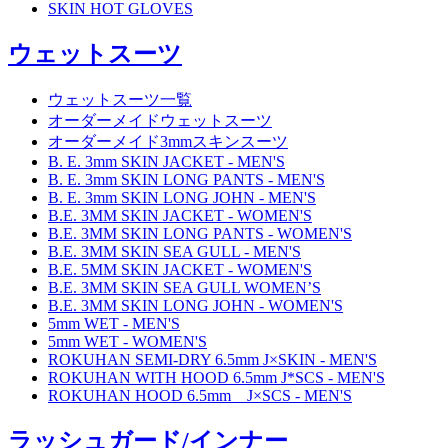
SKIN HOT GLOVES
ウェットスーツ
ウェットスーツ一覧
オーダーメイドウェットスーツ
オーダーメイド3mmスキンスーツ
B. E. 3mm SKIN JACKET - MEN'S
B. E. 3mm SKIN LONG PANTS - MEN'S
B. E. 3mm SKIN LONG JOHN - MEN'S
B.E. 3MM SKIN JACKET - WOMEN'S
B.E. 3MM SKIN LONG PANTS - WOMEN'S
B.E. 3MM SKIN SEA GULL - MEN'S
B.E. 5MM SKIN JACKET - WOMEN'S
B.E. 3MM SKIN SEA GULL WOMEN’S
B.E. 3MM SKIN LONG JOHN - WOMEN'S
5mm WET - MEN'S
5mm WET - WOMEN'S
ROKUHAN SEMI-DRY 6.5mm J×SKIN - MEN'S
ROKUHAN WITH HOOD 6.5mm J*SCS - MEN'S
ROKUHAN HOOD 6.5mm J×SCS - MEN'S
ラッシュガード/インナー