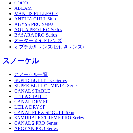
COCO
ABEAM
MANTIS FULLFACE
ANELIA GULL Skin
ABYSS PRO Series
AQUA PRO PRO Series
BASARA PRO Series
オーダーメイドレンズ
オプチカルレンズ(度付きレンズ)
スノーケル
スノーケル一覧
SUPER BULLET G Series
SUPER BULLET MINI G Series
CANAL STABLE
LEILA STABLE
CANAL DRY SP
LEILA DRY SP
CANAL FLEX SP GULL Skin
SAMURAI EXTREME PRO Series
CANAL 2 PRO Series
AEGEAN PRO Series