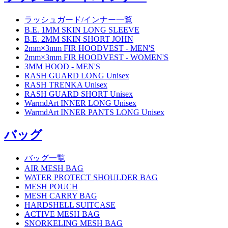
ラッシュガード/インナー一覧
B.E. 1MM SKIN LONG SLEEVE
B.E. 2MM SKIN SHORT JOHN
2mm×3mm FIR HOODVEST - MEN'S
2mm×3mm FIR HOODVEST - WOMEN'S
3MM HOOD - MEN'S
RASH GUARD LONG Unisex
RASH TRENKA Unisex
RASH GUARD SHORT Unisex
WarmdArt INNER LONG Unisex
WarmdArt INNER PANTS LONG Unisex
バッグ
バッグ一覧
AIR MESH BAG
WATER PROTECT SHOULDER BAG
MESH POUCH
MESH CARRY BAG
HARDSHELL SUITCASE
ACTIVE MESH BAG
SNORKELING MESH BAG