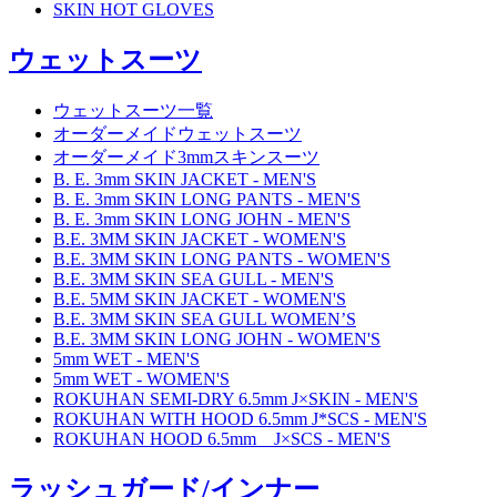
SKIN HOT GLOVES
ウェットスーツ
ウェットスーツ一覧
オーダーメイドウェットスーツ
オーダーメイド3mmスキンスーツ
B. E. 3mm SKIN JACKET - MEN'S
B. E. 3mm SKIN LONG PANTS - MEN'S
B. E. 3mm SKIN LONG JOHN - MEN'S
B.E. 3MM SKIN JACKET - WOMEN'S
B.E. 3MM SKIN LONG PANTS - WOMEN'S
B.E. 3MM SKIN SEA GULL - MEN'S
B.E. 5MM SKIN JACKET - WOMEN'S
B.E. 3MM SKIN SEA GULL WOMEN’S
B.E. 3MM SKIN LONG JOHN - WOMEN'S
5mm WET - MEN'S
5mm WET - WOMEN'S
ROKUHAN SEMI-DRY 6.5mm J×SKIN - MEN'S
ROKUHAN WITH HOOD 6.5mm J*SCS - MEN'S
ROKUHAN HOOD 6.5mm J×SCS - MEN'S
ラッシュガード/インナー