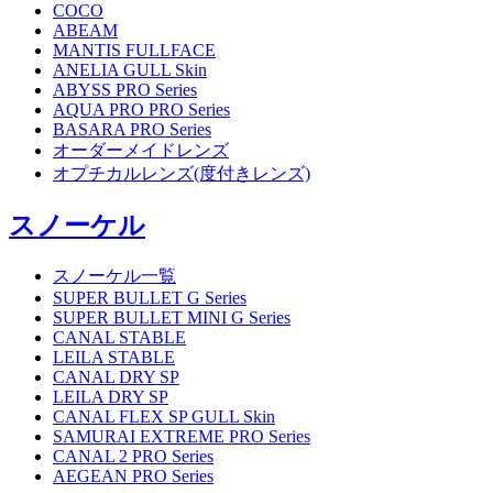
COCO
ABEAM
MANTIS FULLFACE
ANELIA GULL Skin
ABYSS PRO Series
AQUA PRO PRO Series
BASARA PRO Series
オーダーメイドレンズ
オプチカルレンズ(度付きレンズ)
スノーケル
スノーケル一覧
SUPER BULLET G Series
SUPER BULLET MINI G Series
CANAL STABLE
LEILA STABLE
CANAL DRY SP
LEILA DRY SP
CANAL FLEX SP GULL Skin
SAMURAI EXTREME PRO Series
CANAL 2 PRO Series
AEGEAN PRO Series