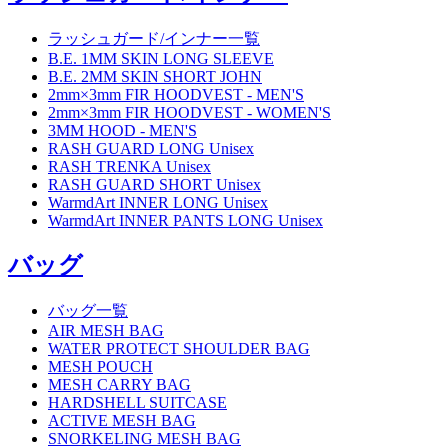
ラッシュガード/インナー一覧
B.E. 1MM SKIN LONG SLEEVE
B.E. 2MM SKIN SHORT JOHN
2mm×3mm FIR HOODVEST - MEN'S
2mm×3mm FIR HOODVEST - WOMEN'S
3MM HOOD - MEN'S
RASH GUARD LONG Unisex
RASH TRENKA Unisex
RASH GUARD SHORT Unisex
WarmdArt INNER LONG Unisex
WarmdArt INNER PANTS LONG Unisex
バッグ
バッグ一覧
AIR MESH BAG
WATER PROTECT SHOULDER BAG
MESH POUCH
MESH CARRY BAG
HARDSHELL SUITCASE
ACTIVE MESH BAG
SNORKELING MESH BAG