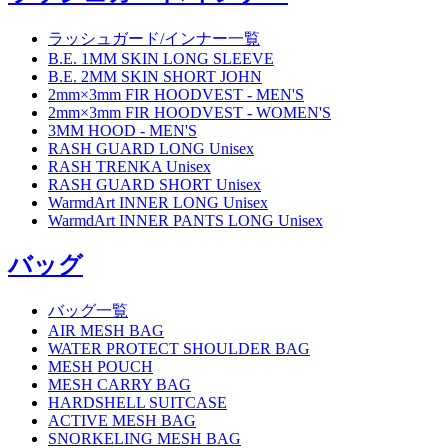
ラッシュガード/インナー一覧
B.E. 1MM SKIN LONG SLEEVE
B.E. 2MM SKIN SHORT JOHN
2mm×3mm FIR HOODVEST - MEN'S
2mm×3mm FIR HOODVEST - WOMEN'S
3MM HOOD - MEN'S
RASH GUARD LONG Unisex
RASH TRENKA Unisex
RASH GUARD SHORT Unisex
WarmdArt INNER LONG Unisex
WarmdArt INNER PANTS LONG Unisex
バッグ
バッグ一覧
AIR MESH BAG
WATER PROTECT SHOULDER BAG
MESH POUCH
MESH CARRY BAG
HARDSHELL SUITCASE
ACTIVE MESH BAG
SNORKELING MESH BAG