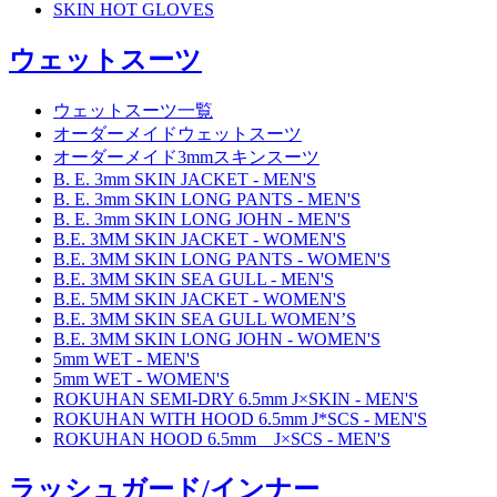
SKIN HOT GLOVES
ウェットスーツ
ウェットスーツ一覧
オーダーメイドウェットスーツ
オーダーメイド3mmスキンスーツ
B. E. 3mm SKIN JACKET - MEN'S
B. E. 3mm SKIN LONG PANTS - MEN'S
B. E. 3mm SKIN LONG JOHN - MEN'S
B.E. 3MM SKIN JACKET - WOMEN'S
B.E. 3MM SKIN LONG PANTS - WOMEN'S
B.E. 3MM SKIN SEA GULL - MEN'S
B.E. 5MM SKIN JACKET - WOMEN'S
B.E. 3MM SKIN SEA GULL WOMEN’S
B.E. 3MM SKIN LONG JOHN - WOMEN'S
5mm WET - MEN'S
5mm WET - WOMEN'S
ROKUHAN SEMI-DRY 6.5mm J×SKIN - MEN'S
ROKUHAN WITH HOOD 6.5mm J*SCS - MEN'S
ROKUHAN HOOD 6.5mm J×SCS - MEN'S
ラッシュガード/インナー