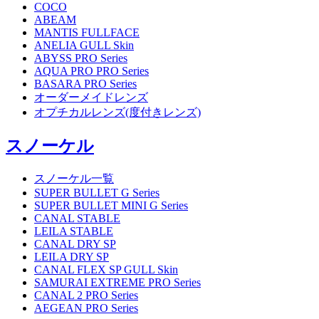
COCO
ABEAM
MANTIS FULLFACE
ANELIA GULL Skin
ABYSS PRO Series
AQUA PRO PRO Series
BASARA PRO Series
オーダーメイドレンズ
オプチカルレンズ(度付きレンズ)
スノーケル
スノーケル一覧
SUPER BULLET G Series
SUPER BULLET MINI G Series
CANAL STABLE
LEILA STABLE
CANAL DRY SP
LEILA DRY SP
CANAL FLEX SP GULL Skin
SAMURAI EXTREME PRO Series
CANAL 2 PRO Series
AEGEAN PRO Series