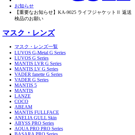
お知らせ
【重要なお知らせ】KA-9025 ライフジャケットⅡ 返送
検品のお願い
マスク・レンズ
マスク・レンズ一覧
LUVOS G-Metal G Series
LUVOS G Series
MANTIS LVR G Series
MANTIS LV G Series
VADER fanette G Series
VADER G Series
MANTIS 5
MANTIS
LANZE
COCO
ABEAM
MANTIS FULLFACE
ANELIA GULL Skin
ABYSS PRO Series
AQUA PRO PRO Series
BASARA PRO Series