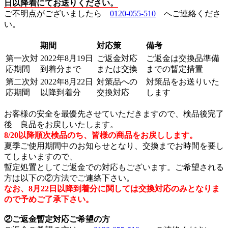
日以降着にてお送りください。
ご不明点がございましたら
0120-055-510
へご連絡くださ
い。
期間
対応策
備考
第一次対
2022年8月19日
ご返金対応
ご返金は交換品準備
応期間
到着分まで
または交換
までの暫定措置
第二次対
2022年8月22日
対策品への
対策品をお送りいた
応期間
以降到着分
交換対応
します
お客様の安全を最優先させていただきますので、検品後完了
後 良品をお戻しいたします。
8/20以降順次検品のち、皆様の商品をお戻しします。
夏季ご使用期間中のお知らせとなり、交換までお時間を要し
てしまいますので、
暫定処置としてご返金での対応もございます。ご希望される
方は以下の②方法でご連絡下さい。
なお、8月22日以降到着分に関しては交換対応のみとなりま
ので予めご了承下さい。
②ご返金暫定対応ご希望の方