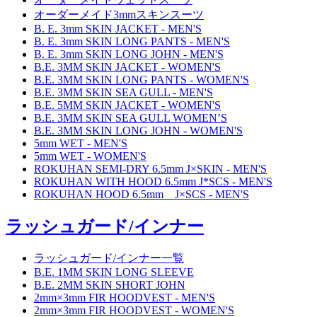
オーダーメイド3mmスキンスーツ
B. E. 3mm SKIN JACKET - MEN'S
B. E. 3mm SKIN LONG PANTS - MEN'S
B. E. 3mm SKIN LONG JOHN - MEN'S
B.E. 3MM SKIN JACKET - WOMEN'S
B.E. 3MM SKIN LONG PANTS - WOMEN'S
B.E. 3MM SKIN SEA GULL - MEN'S
B.E. 5MM SKIN JACKET - WOMEN'S
B.E. 3MM SKIN SEA GULL WOMEN’S
B.E. 3MM SKIN LONG JOHN - WOMEN'S
5mm WET - MEN'S
5mm WET - WOMEN'S
ROKUHAN SEMI-DRY 6.5mm J×SKIN - MEN'S
ROKUHAN WITH HOOD 6.5mm J*SCS - MEN'S
ROKUHAN HOOD 6.5mm J×SCS - MEN'S
ラッシュガード/インナー
ラッシュガード/インナー一覧
B.E. 1MM SKIN LONG SLEEVE
B.E. 2MM SKIN SHORT JOHN
2mm×3mm FIR HOODVEST - MEN'S
2mm×3mm FIR HOODVEST - WOMEN'S