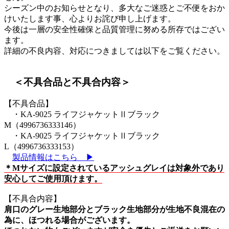
シーズン中のお知らせとなり、多大なご迷惑とご不便をおか
けいたします事、心よりお詫び申し上げます。
今後は一層の安全性確保と品質管理に努める所存ではござい
ます。
詳細の不良内容、対応につきましては以下をご覧ください。
＜不具合品と不具合内容＞
【不具合品】
・KA-9025 ライフジャケットⅡブラック
M（4996736333146）
・KA-9025 ライフジャケットⅡブラック
L（4996736333153）
製品情報はこちら ▶︎
＊Mサイズに設定されているアッシュグレイは対象外であり
安心してご使用頂けます。
【不具合内容】
肩口のグレー生地部分とブラック生地部分が生地不良混在の
為に、ほつれる場合がございます。