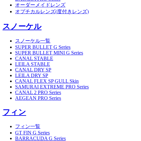
オーダーメイドレンズ
オプチカルレンズ(度付きレンズ)
スノーケル
スノーケル一覧
SUPER BULLET G Series
SUPER BULLET MINI G Series
CANAL STABLE
LEILA STABLE
CANAL DRY SP
LEILA DRY SP
CANAL FLEX SP GULL Skin
SAMURAI EXTREME PRO Series
CANAL 2 PRO Series
AEGEAN PRO Series
フィン
フィン一覧
GT FIN G Series
BARRACUDA G Series