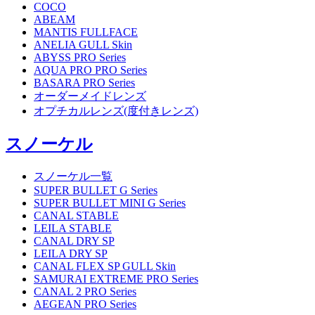
COCO
ABEAM
MANTIS FULLFACE
ANELIA GULL Skin
ABYSS PRO Series
AQUA PRO PRO Series
BASARA PRO Series
オーダーメイドレンズ
オプチカルレンズ(度付きレンズ)
スノーケル
スノーケル一覧
SUPER BULLET G Series
SUPER BULLET MINI G Series
CANAL STABLE
LEILA STABLE
CANAL DRY SP
LEILA DRY SP
CANAL FLEX SP GULL Skin
SAMURAI EXTREME PRO Series
CANAL 2 PRO Series
AEGEAN PRO Series