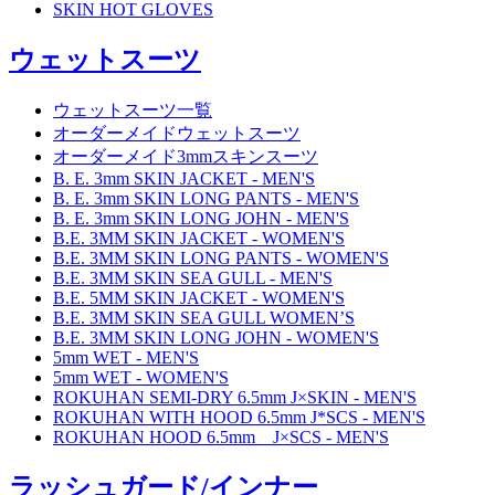
SKIN HOT GLOVES
ウェットスーツ
ウェットスーツ一覧
オーダーメイドウェットスーツ
オーダーメイド3mmスキンスーツ
B. E. 3mm SKIN JACKET - MEN'S
B. E. 3mm SKIN LONG PANTS - MEN'S
B. E. 3mm SKIN LONG JOHN - MEN'S
B.E. 3MM SKIN JACKET - WOMEN'S
B.E. 3MM SKIN LONG PANTS - WOMEN'S
B.E. 3MM SKIN SEA GULL - MEN'S
B.E. 5MM SKIN JACKET - WOMEN'S
B.E. 3MM SKIN SEA GULL WOMEN’S
B.E. 3MM SKIN LONG JOHN - WOMEN'S
5mm WET - MEN'S
5mm WET - WOMEN'S
ROKUHAN SEMI-DRY 6.5mm J×SKIN - MEN'S
ROKUHAN WITH HOOD 6.5mm J*SCS - MEN'S
ROKUHAN HOOD 6.5mm J×SCS - MEN'S
ラッシュガード/インナー