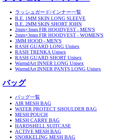
ラッシュガード/インナー一覧
B.E. 1MM SKIN LONG SLEEVE
B.E. 2MM SKIN SHORT JOHN
2mm×3mm FIR HOODVEST - MEN'S
2mm×3mm FIR HOODVEST - WOMEN'S
3MM HOOD - MEN'S
RASH GUARD LONG Unisex
RASH TRENKA Unisex
RASH GUARD SHORT Unisex
WarmdArt INNER LONG Unisex
WarmdArt INNER PANTS LONG Unisex
バッグ
バッグ一覧
AIR MESH BAG
WATER PROTECT SHOULDER BAG
MESH POUCH
MESH CARRY BAG
HARDSHELL SUITCASE
ACTIVE MESH BAG
SNORKELING MESH BAG