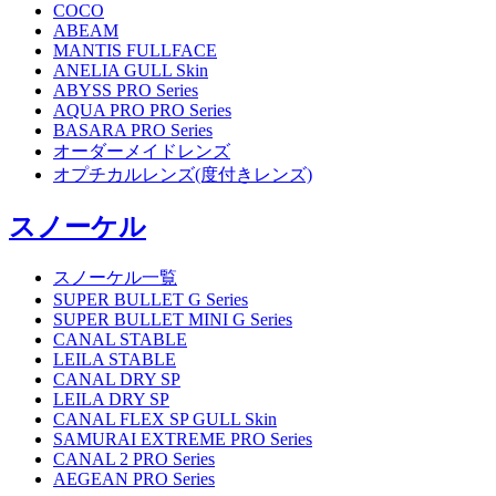
COCO
ABEAM
MANTIS FULLFACE
ANELIA GULL Skin
ABYSS PRO Series
AQUA PRO PRO Series
BASARA PRO Series
オーダーメイドレンズ
オプチカルレンズ(度付きレンズ)
スノーケル
スノーケル一覧
SUPER BULLET G Series
SUPER BULLET MINI G Series
CANAL STABLE
LEILA STABLE
CANAL DRY SP
LEILA DRY SP
CANAL FLEX SP GULL Skin
SAMURAI EXTREME PRO Series
CANAL 2 PRO Series
AEGEAN PRO Series