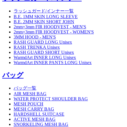
ラッシュガード/インナー一覧
B.E. 1MM SKIN LONG SLEEVE
B.E. 2MM SKIN SHORT JOHN
2mm×3mm FIR HOODVEST - MEN'S
2mm×3mm FIR HOODVEST - WOMEN'S
3MM HOOD - MEN'S
RASH GUARD LONG Unisex
RASH TRENKA Unisex
RASH GUARD SHORT Unisex
WarmdArt INNER LONG Unisex
WarmdArt INNER PANTS LONG Unisex
バッグ
バッグ一覧
AIR MESH BAG
WATER PROTECT SHOULDER BAG
MESH POUCH
MESH CARRY BAG
HARDSHELL SUITCASE
ACTIVE MESH BAG
SNORKELING MESH BAG