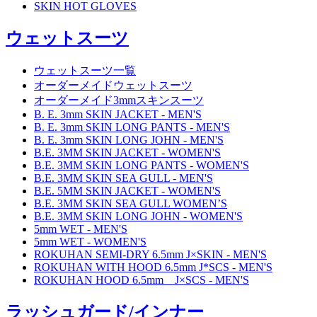
SKIN HOT GLOVES
ウェットスーツ
ウェットスーツ一覧
オーダーメイドウェットスーツ
オーダーメイド3mmスキンスーツ
B. E. 3mm SKIN JACKET - MEN'S
B. E. 3mm SKIN LONG PANTS - MEN'S
B. E. 3mm SKIN LONG JOHN - MEN'S
B.E. 3MM SKIN JACKET - WOMEN'S
B.E. 3MM SKIN LONG PANTS - WOMEN'S
B.E. 3MM SKIN SEA GULL - MEN'S
B.E. 5MM SKIN JACKET - WOMEN'S
B.E. 3MM SKIN SEA GULL WOMEN’S
B.E. 3MM SKIN LONG JOHN - WOMEN'S
5mm WET - MEN'S
5mm WET - WOMEN'S
ROKUHAN SEMI-DRY 6.5mm J×SKIN - MEN'S
ROKUHAN WITH HOOD 6.5mm J*SCS - MEN'S
ROKUHAN HOOD 6.5mm J×SCS - MEN'S
ラッシュガード/インナー