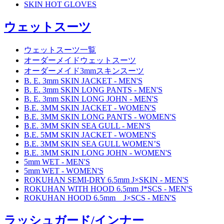
SKIN HOT GLOVES
ウェットスーツ
ウェットスーツ一覧
オーダーメイドウェットスーツ
オーダーメイド3mmスキンスーツ
B. E. 3mm SKIN JACKET - MEN'S
B. E. 3mm SKIN LONG PANTS - MEN'S
B. E. 3mm SKIN LONG JOHN - MEN'S
B.E. 3MM SKIN JACKET - WOMEN'S
B.E. 3MM SKIN LONG PANTS - WOMEN'S
B.E. 3MM SKIN SEA GULL - MEN'S
B.E. 5MM SKIN JACKET - WOMEN'S
B.E. 3MM SKIN SEA GULL WOMEN’S
B.E. 3MM SKIN LONG JOHN - WOMEN'S
5mm WET - MEN'S
5mm WET - WOMEN'S
ROKUHAN SEMI-DRY 6.5mm J×SKIN - MEN'S
ROKUHAN WITH HOOD 6.5mm J*SCS - MEN'S
ROKUHAN HOOD 6.5mm J×SCS - MEN'S
ラッシュガード/インナー