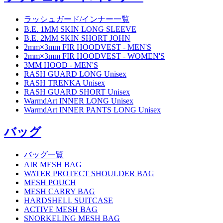
ラッシュガード/インナー一覧
B.E. 1MM SKIN LONG SLEEVE
B.E. 2MM SKIN SHORT JOHN
2mm×3mm FIR HOODVEST - MEN'S
2mm×3mm FIR HOODVEST - WOMEN'S
3MM HOOD - MEN'S
RASH GUARD LONG Unisex
RASH TRENKA Unisex
RASH GUARD SHORT Unisex
WarmdArt INNER LONG Unisex
WarmdArt INNER PANTS LONG Unisex
バッグ
バッグ一覧
AIR MESH BAG
WATER PROTECT SHOULDER BAG
MESH POUCH
MESH CARRY BAG
HARDSHELL SUITCASE
ACTIVE MESH BAG
SNORKELING MESH BAG