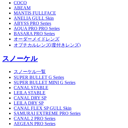
COCO
ABEAM
MANTIS FULLFACE
ANELIA GULL Skin
ABYSS PRO Series
AQUA PRO PRO Series
BASARA PRO Series
オーダーメイドレンズ
オプチカルレンズ(度付きレンズ)
スノーケル
スノーケル一覧
SUPER BULLET G Series
SUPER BULLET MINI G Series
CANAL STABLE
LEILA STABLE
CANAL DRY SP
LEILA DRY SP
CANAL FLEX SP GULL Skin
SAMURAI EXTREME PRO Series
CANAL 2 PRO Series
AEGEAN PRO Series