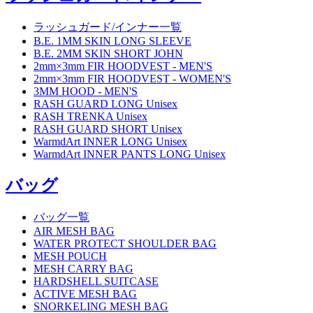
ラッシュガード/インナー一覧
B.E. 1MM SKIN LONG SLEEVE
B.E. 2MM SKIN SHORT JOHN
2mm×3mm FIR HOODVEST - MEN'S
2mm×3mm FIR HOODVEST - WOMEN'S
3MM HOOD - MEN'S
RASH GUARD LONG Unisex
RASH TRENKA Unisex
RASH GUARD SHORT Unisex
WarmdArt INNER LONG Unisex
WarmdArt INNER PANTS LONG Unisex
バッグ
バッグ一覧
AIR MESH BAG
WATER PROTECT SHOULDER BAG
MESH POUCH
MESH CARRY BAG
HARDSHELL SUITCASE
ACTIVE MESH BAG
SNORKELING MESH BAG