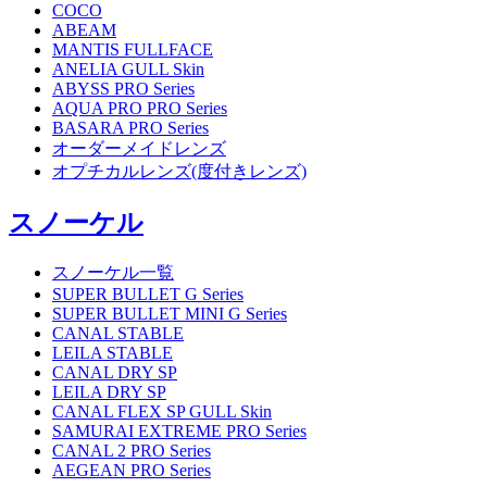
COCO
ABEAM
MANTIS FULLFACE
ANELIA GULL Skin
ABYSS PRO Series
AQUA PRO PRO Series
BASARA PRO Series
オーダーメイドレンズ
オプチカルレンズ(度付きレンズ)
スノーケル
スノーケル一覧
SUPER BULLET G Series
SUPER BULLET MINI G Series
CANAL STABLE
LEILA STABLE
CANAL DRY SP
LEILA DRY SP
CANAL FLEX SP GULL Skin
SAMURAI EXTREME PRO Series
CANAL 2 PRO Series
AEGEAN PRO Series