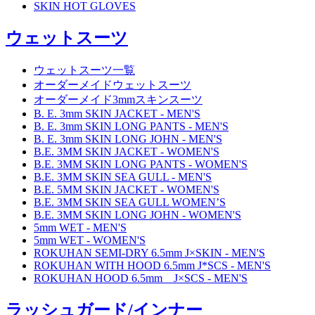
SKIN HOT GLOVES
ウェットスーツ
ウェットスーツ一覧
オーダーメイドウェットスーツ
オーダーメイド3mmスキンスーツ
B. E. 3mm SKIN JACKET - MEN'S
B. E. 3mm SKIN LONG PANTS - MEN'S
B. E. 3mm SKIN LONG JOHN - MEN'S
B.E. 3MM SKIN JACKET - WOMEN'S
B.E. 3MM SKIN LONG PANTS - WOMEN'S
B.E. 3MM SKIN SEA GULL - MEN'S
B.E. 5MM SKIN JACKET - WOMEN'S
B.E. 3MM SKIN SEA GULL WOMEN’S
B.E. 3MM SKIN LONG JOHN - WOMEN'S
5mm WET - MEN'S
5mm WET - WOMEN'S
ROKUHAN SEMI-DRY 6.5mm J×SKIN - MEN'S
ROKUHAN WITH HOOD 6.5mm J*SCS - MEN'S
ROKUHAN HOOD 6.5mm J×SCS - MEN'S
ラッシュガード/インナー