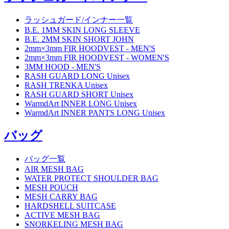
ラッシュガード/インナー一覧
B.E. 1MM SKIN LONG SLEEVE
B.E. 2MM SKIN SHORT JOHN
2mm×3mm FIR HOODVEST - MEN'S
2mm×3mm FIR HOODVEST - WOMEN'S
3MM HOOD - MEN'S
RASH GUARD LONG Unisex
RASH TRENKA Unisex
RASH GUARD SHORT Unisex
WarmdArt INNER LONG Unisex
WarmdArt INNER PANTS LONG Unisex
バッグ
バッグ一覧
AIR MESH BAG
WATER PROTECT SHOULDER BAG
MESH POUCH
MESH CARRY BAG
HARDSHELL SUITCASE
ACTIVE MESH BAG
SNORKELING MESH BAG