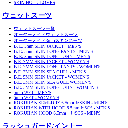
SKIN HOT GLOVES
ウェットスーツ
ウェットスーツ一覧
オーダーメイドウェットスーツ
オーダーメイド3mmスキンスーツ
B. E. 3mm SKIN JACKET - MEN'S
B. E. 3mm SKIN LONG PANTS - MEN'S
B. E. 3mm SKIN LONG JOHN - MEN'S
B.E. 3MM SKIN JACKET - WOMEN'S
B.E. 3MM SKIN LONG PANTS - WOMEN'S
B.E. 3MM SKIN SEA GULL - MEN'S
B.E. 5MM SKIN JACKET - WOMEN'S
B.E. 3MM SKIN SEA GULL WOMEN’S
B.E. 3MM SKIN LONG JOHN - WOMEN'S
5mm WET - MEN'S
5mm WET - WOMEN'S
ROKUHAN SEMI-DRY 6.5mm J×SKIN - MEN'S
ROKUHAN WITH HOOD 6.5mm J*SCS - MEN'S
ROKUHAN HOOD 6.5mm J×SCS - MEN'S
ラッシュガード/インナー