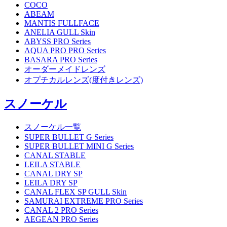
COCO
ABEAM
MANTIS FULLFACE
ANELIA GULL Skin
ABYSS PRO Series
AQUA PRO PRO Series
BASARA PRO Series
オーダーメイドレンズ
オプチカルレンズ(度付きレンズ)
スノーケル
スノーケル一覧
SUPER BULLET G Series
SUPER BULLET MINI G Series
CANAL STABLE
LEILA STABLE
CANAL DRY SP
LEILA DRY SP
CANAL FLEX SP GULL Skin
SAMURAI EXTREME PRO Series
CANAL 2 PRO Series
AEGEAN PRO Series