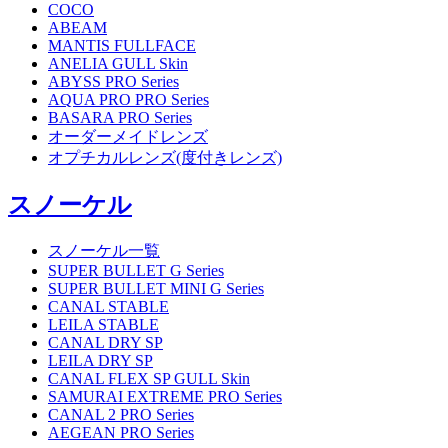
COCO
ABEAM
MANTIS FULLFACE
ANELIA GULL Skin
ABYSS PRO Series
AQUA PRO PRO Series
BASARA PRO Series
オーダーメイドレンズ
オプチカルレンズ(度付きレンズ)
スノーケル
スノーケル一覧
SUPER BULLET G Series
SUPER BULLET MINI G Series
CANAL STABLE
LEILA STABLE
CANAL DRY SP
LEILA DRY SP
CANAL FLEX SP GULL Skin
SAMURAI EXTREME PRO Series
CANAL 2 PRO Series
AEGEAN PRO Series