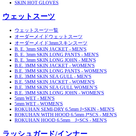
SKIN HOT GLOVES
ウェットスーツ
ウェットスーツ一覧
オーダーメイドウェットスーツ
オーダーメイド3mmスキンスーツ
B. E. 3mm SKIN JACKET - MEN'S
B. E. 3mm SKIN LONG PANTS - MEN'S
B. E. 3mm SKIN LONG JOHN - MEN'S
B.E. 3MM SKIN JACKET - WOMEN'S
B.E. 3MM SKIN LONG PANTS - WOMEN'S
B.E. 3MM SKIN SEA GULL - MEN'S
B.E. 5MM SKIN JACKET - WOMEN'S
B.E. 3MM SKIN SEA GULL WOMEN’S
B.E. 3MM SKIN LONG JOHN - WOMEN'S
5mm WET - MEN'S
5mm WET - WOMEN'S
ROKUHAN SEMI-DRY 6.5mm J×SKIN - MEN'S
ROKUHAN WITH HOOD 6.5mm J*SCS - MEN'S
ROKUHAN HOOD 6.5mm J×SCS - MEN'S
ラッシュガード/インナー