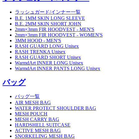
ラッシュガード/インナー一覧
B.E. 1MM SKIN LONG SLEEVE
B.E. 2MM SKIN SHORT JOHN
2mm×3mm FIR HOODVEST - MEN'S
2mm×3mm FIR HOODVEST - WOMEN'S
3MM HOOD - MEN'S
RASH GUARD LONG Unisex
RASH TRENKA Unisex
RASH GUARD SHORT Unisex
WarmdArt INNER LONG Unisex
WarmdArt INNER PANTS LONG Unisex
バッグ
バッグ一覧
AIR MESH BAG
WATER PROTECT SHOULDER BAG
MESH POUCH
MESH CARRY BAG
HARDSHELL SUITCASE
ACTIVE MESH BAG
SNORKELING MESH BAG