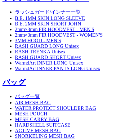
ラッシュガード/インナー一覧
B.E. 1MM SKIN LONG SLEEVE
B.E. 2MM SKIN SHORT JOHN
2mm×3mm FIR HOODVEST - MEN'S
2mm×3mm FIR HOODVEST - WOMEN'S
3MM HOOD - MEN'S
RASH GUARD LONG Unisex
RASH TRENKA Unisex
RASH GUARD SHORT Unisex
WarmdArt INNER LONG Unisex
WarmdArt INNER PANTS LONG Unisex
バッグ
バッグ一覧
AIR MESH BAG
WATER PROTECT SHOULDER BAG
MESH POUCH
MESH CARRY BAG
HARDSHELL SUITCASE
ACTIVE MESH BAG
SNORKELING MESH BAG