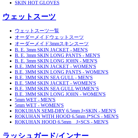
SKIN HOT GLOVES
ウェットスーツ
ウェットスーツ一覧
オーダーメイドウェットスーツ
オーダーメイド3mmスキンスーツ
B. E. 3mm SKIN JACKET - MEN'S
B. E. 3mm SKIN LONG PANTS - MEN'S
B. E. 3mm SKIN LONG JOHN - MEN'S
B.E. 3MM SKIN JACKET - WOMEN'S
B.E. 3MM SKIN LONG PANTS - WOMEN'S
B.E. 3MM SKIN SEA GULL - MEN'S
B.E. 5MM SKIN JACKET - WOMEN'S
B.E. 3MM SKIN SEA GULL WOMEN’S
B.E. 3MM SKIN LONG JOHN - WOMEN'S
5mm WET - MEN'S
5mm WET - WOMEN'S
ROKUHAN SEMI-DRY 6.5mm J×SKIN - MEN'S
ROKUHAN WITH HOOD 6.5mm J*SCS - MEN'S
ROKUHAN HOOD 6.5mm J×SCS - MEN'S
ラッシュガード/インナー