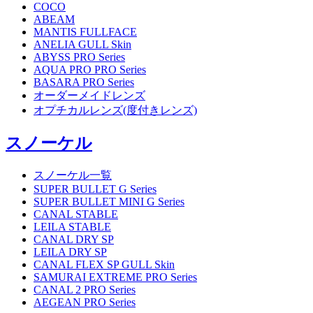
COCO
ABEAM
MANTIS FULLFACE
ANELIA GULL Skin
ABYSS PRO Series
AQUA PRO PRO Series
BASARA PRO Series
オーダーメイドレンズ
オプチカルレンズ(度付きレンズ)
スノーケル
スノーケル一覧
SUPER BULLET G Series
SUPER BULLET MINI G Series
CANAL STABLE
LEILA STABLE
CANAL DRY SP
LEILA DRY SP
CANAL FLEX SP GULL Skin
SAMURAI EXTREME PRO Series
CANAL 2 PRO Series
AEGEAN PRO Series