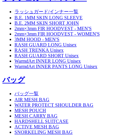
ラッシュガード/インナー一覧
B.E. 1MM SKIN LONG SLEEVE
B.E. 2MM SKIN SHORT JOHN
2mm×3mm FIR HOODVEST - MEN'S
2mm×3mm FIR HOODVEST - WOMEN'S
3MM HOOD - MEN'S
RASH GUARD LONG Unisex
RASH TRENKA Unisex
RASH GUARD SHORT Unisex
WarmdArt INNER LONG Unisex
WarmdArt INNER PANTS LONG Unisex
バッグ
バッグ一覧
AIR MESH BAG
WATER PROTECT SHOULDER BAG
MESH POUCH
MESH CARRY BAG
HARDSHELL SUITCASE
ACTIVE MESH BAG
SNORKELING MESH BAG