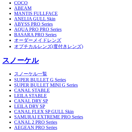
COCO
ABEAM
MANTIS FULLFACE
ANELIA GULL Skin
ABYSS PRO Series
AQUA PRO PRO Series
BASARA PRO Series
オーダーメイドレンズ
オプチカルレンズ(度付きレンズ)
スノーケル
スノーケル一覧
SUPER BULLET G Series
SUPER BULLET MINI G Series
CANAL STABLE
LEILA STABLE
CANAL DRY SP
LEILA DRY SP
CANAL FLEX SP GULL Skin
SAMURAI EXTREME PRO Series
CANAL 2 PRO Series
AEGEAN PRO Series