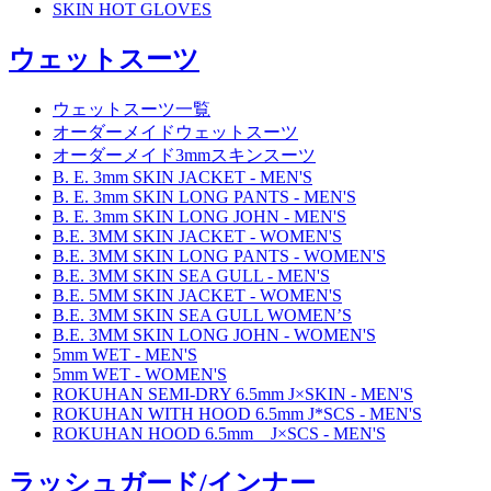
SKIN HOT GLOVES
ウェットスーツ
ウェットスーツ一覧
オーダーメイドウェットスーツ
オーダーメイド3mmスキンスーツ
B. E. 3mm SKIN JACKET - MEN'S
B. E. 3mm SKIN LONG PANTS - MEN'S
B. E. 3mm SKIN LONG JOHN - MEN'S
B.E. 3MM SKIN JACKET - WOMEN'S
B.E. 3MM SKIN LONG PANTS - WOMEN'S
B.E. 3MM SKIN SEA GULL - MEN'S
B.E. 5MM SKIN JACKET - WOMEN'S
B.E. 3MM SKIN SEA GULL WOMEN’S
B.E. 3MM SKIN LONG JOHN - WOMEN'S
5mm WET - MEN'S
5mm WET - WOMEN'S
ROKUHAN SEMI-DRY 6.5mm J×SKIN - MEN'S
ROKUHAN WITH HOOD 6.5mm J*SCS - MEN'S
ROKUHAN HOOD 6.5mm J×SCS - MEN'S
ラッシュガード/インナー