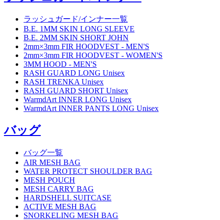
ラッシュガード/インナー一覧
B.E. 1MM SKIN LONG SLEEVE
B.E. 2MM SKIN SHORT JOHN
2mm×3mm FIR HOODVEST - MEN'S
2mm×3mm FIR HOODVEST - WOMEN'S
3MM HOOD - MEN'S
RASH GUARD LONG Unisex
RASH TRENKA Unisex
RASH GUARD SHORT Unisex
WarmdArt INNER LONG Unisex
WarmdArt INNER PANTS LONG Unisex
バッグ
バッグ一覧
AIR MESH BAG
WATER PROTECT SHOULDER BAG
MESH POUCH
MESH CARRY BAG
HARDSHELL SUITCASE
ACTIVE MESH BAG
SNORKELING MESH BAG