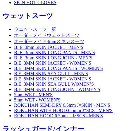
SKIN HOT GLOVES
ウェットスーツ
ウェットスーツ一覧
オーダーメイドウェットスーツ
オーダーメイド3mmスキンスーツ
B. E. 3mm SKIN JACKET - MEN'S
B. E. 3mm SKIN LONG PANTS - MEN'S
B. E. 3mm SKIN LONG JOHN - MEN'S
B.E. 3MM SKIN JACKET - WOMEN'S
B.E. 3MM SKIN LONG PANTS - WOMEN'S
B.E. 3MM SKIN SEA GULL - MEN'S
B.E. 5MM SKIN JACKET - WOMEN'S
B.E. 3MM SKIN SEA GULL WOMEN’S
B.E. 3MM SKIN LONG JOHN - WOMEN'S
5mm WET - MEN'S
5mm WET - WOMEN'S
ROKUHAN SEMI-DRY 6.5mm J×SKIN - MEN'S
ROKUHAN WITH HOOD 6.5mm J*SCS - MEN'S
ROKUHAN HOOD 6.5mm J×SCS - MEN'S
ラッシュガード/インナー