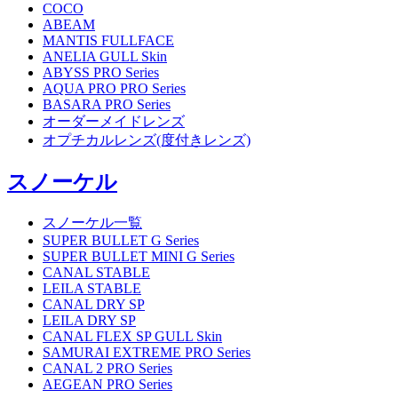
COCO
ABEAM
MANTIS FULLFACE
ANELIA GULL Skin
ABYSS PRO Series
AQUA PRO PRO Series
BASARA PRO Series
オーダーメイドレンズ
オプチカルレンズ(度付きレンズ)
スノーケル
スノーケル一覧
SUPER BULLET G Series
SUPER BULLET MINI G Series
CANAL STABLE
LEILA STABLE
CANAL DRY SP
LEILA DRY SP
CANAL FLEX SP GULL Skin
SAMURAI EXTREME PRO Series
CANAL 2 PRO Series
AEGEAN PRO Series