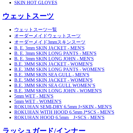
SKIN HOT GLOVES
ウェットスーツ
ウェットスーツ一覧
オーダーメイドウェットスーツ
オーダーメイド3mmスキンスーツ
B. E. 3mm SKIN JACKET - MEN'S
B. E. 3mm SKIN LONG PANTS - MEN'S
B. E. 3mm SKIN LONG JOHN - MEN'S
B.E. 3MM SKIN JACKET - WOMEN'S
B.E. 3MM SKIN LONG PANTS - WOMEN'S
B.E. 3MM SKIN SEA GULL - MEN'S
B.E. 5MM SKIN JACKET - WOMEN'S
B.E. 3MM SKIN SEA GULL WOMEN’S
B.E. 3MM SKIN LONG JOHN - WOMEN'S
5mm WET - MEN'S
5mm WET - WOMEN'S
ROKUHAN SEMI-DRY 6.5mm J×SKIN - MEN'S
ROKUHAN WITH HOOD 6.5mm J*SCS - MEN'S
ROKUHAN HOOD 6.5mm J×SCS - MEN'S
ラッシュガード/インナー