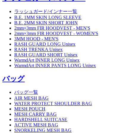
ラッシュガード/インナー一覧
B.E. 1MM SKIN LONG SLEEVE
B.E. 2MM SKIN SHORT JOHN
2mm×3mm FIR HOODVEST - MEN'S
2mm×3mm FIR HOODVEST - WOMEN'S
3MM HOOD - MEN'S
RASH GUARD LONG Unisex
RASH TRENKA Unisex
RASH GUARD SHORT Unisex
WarmdArt INNER LONG Unisex
WarmdArt INNER PANTS LONG Unisex
バッグ
バッグ一覧
AIR MESH BAG
WATER PROTECT SHOULDER BAG
MESH POUCH
MESH CARRY BAG
HARDSHELL SUITCASE
ACTIVE MESH BAG
SNORKELING MESH BAG