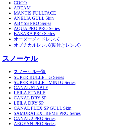
COCO
ABEAM
MANTIS FULLFACE
ANELIA GULL Skin
ABYSS PRO Series
AQUA PRO PRO Series
BASARA PRO Series
オーダーメイドレンズ
オプチカルレンズ(度付きレンズ)
スノーケル
スノーケル一覧
SUPER BULLET G Series
SUPER BULLET MINI G Series
CANAL STABLE
LEILA STABLE
CANAL DRY SP
LEILA DRY SP
CANAL FLEX SP GULL Skin
SAMURAI EXTREME PRO Series
CANAL 2 PRO Series
AEGEAN PRO Series