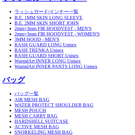
ラッシュガード/インナー一覧
B.E. 1MM SKIN LONG SLEEVE
B.E. 2MM SKIN SHORT JOHN
2mm×3mm FIR HOODVEST - MEN'S
2mm×3mm FIR HOODVEST - WOMEN'S
3MM HOOD - MEN'S
RASH GUARD LONG Unisex
RASH TRENKA Unisex
RASH GUARD SHORT Unisex
WarmdArt INNER LONG Unisex
WarmdArt INNER PANTS LONG Unisex
バッグ
バッグ一覧
AIR MESH BAG
WATER PROTECT SHOULDER BAG
MESH POUCH
MESH CARRY BAG
HARDSHELL SUITCASE
ACTIVE MESH BAG
SNORKELING MESH BAG