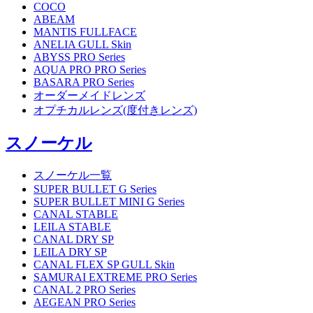
COCO
ABEAM
MANTIS FULLFACE
ANELIA GULL Skin
ABYSS PRO Series
AQUA PRO PRO Series
BASARA PRO Series
オーダーメイドレンズ
オプチカルレンズ(度付きレンズ)
スノーケル
スノーケル一覧
SUPER BULLET G Series
SUPER BULLET MINI G Series
CANAL STABLE
LEILA STABLE
CANAL DRY SP
LEILA DRY SP
CANAL FLEX SP GULL Skin
SAMURAI EXTREME PRO Series
CANAL 2 PRO Series
AEGEAN PRO Series