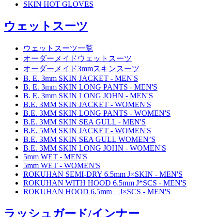
SKIN HOT GLOVES
ウェットスーツ
ウェットスーツ一覧
オーダーメイドウェットスーツ
オーダーメイド3mmスキンスーツ
B. E. 3mm SKIN JACKET - MEN'S
B. E. 3mm SKIN LONG PANTS - MEN'S
B. E. 3mm SKIN LONG JOHN - MEN'S
B.E. 3MM SKIN JACKET - WOMEN'S
B.E. 3MM SKIN LONG PANTS - WOMEN'S
B.E. 3MM SKIN SEA GULL - MEN'S
B.E. 5MM SKIN JACKET - WOMEN'S
B.E. 3MM SKIN SEA GULL WOMEN’S
B.E. 3MM SKIN LONG JOHN - WOMEN'S
5mm WET - MEN'S
5mm WET - WOMEN'S
ROKUHAN SEMI-DRY 6.5mm J×SKIN - MEN'S
ROKUHAN WITH HOOD 6.5mm J*SCS - MEN'S
ROKUHAN HOOD 6.5mm J×SCS - MEN'S
ラッシュガード/インナー