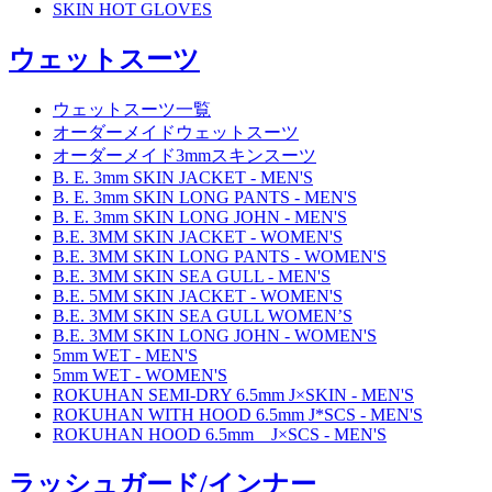
SKIN HOT GLOVES
ウェットスーツ
ウェットスーツ一覧
オーダーメイドウェットスーツ
オーダーメイド3mmスキンスーツ
B. E. 3mm SKIN JACKET - MEN'S
B. E. 3mm SKIN LONG PANTS - MEN'S
B. E. 3mm SKIN LONG JOHN - MEN'S
B.E. 3MM SKIN JACKET - WOMEN'S
B.E. 3MM SKIN LONG PANTS - WOMEN'S
B.E. 3MM SKIN SEA GULL - MEN'S
B.E. 5MM SKIN JACKET - WOMEN'S
B.E. 3MM SKIN SEA GULL WOMEN’S
B.E. 3MM SKIN LONG JOHN - WOMEN'S
5mm WET - MEN'S
5mm WET - WOMEN'S
ROKUHAN SEMI-DRY 6.5mm J×SKIN - MEN'S
ROKUHAN WITH HOOD 6.5mm J*SCS - MEN'S
ROKUHAN HOOD 6.5mm J×SCS - MEN'S
ラッシュガード/インナー