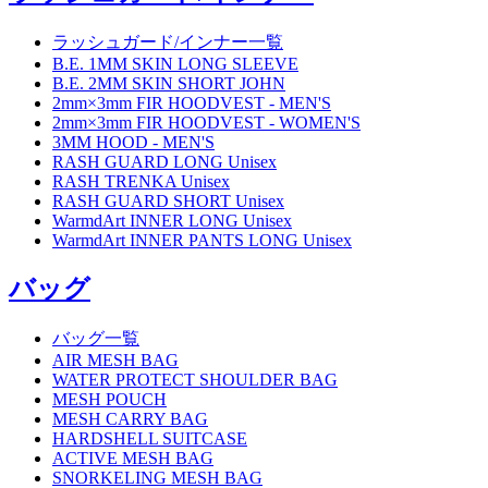
ラッシュガード/インナー一覧
B.E. 1MM SKIN LONG SLEEVE
B.E. 2MM SKIN SHORT JOHN
2mm×3mm FIR HOODVEST - MEN'S
2mm×3mm FIR HOODVEST - WOMEN'S
3MM HOOD - MEN'S
RASH GUARD LONG Unisex
RASH TRENKA Unisex
RASH GUARD SHORT Unisex
WarmdArt INNER LONG Unisex
WarmdArt INNER PANTS LONG Unisex
バッグ
バッグ一覧
AIR MESH BAG
WATER PROTECT SHOULDER BAG
MESH POUCH
MESH CARRY BAG
HARDSHELL SUITCASE
ACTIVE MESH BAG
SNORKELING MESH BAG