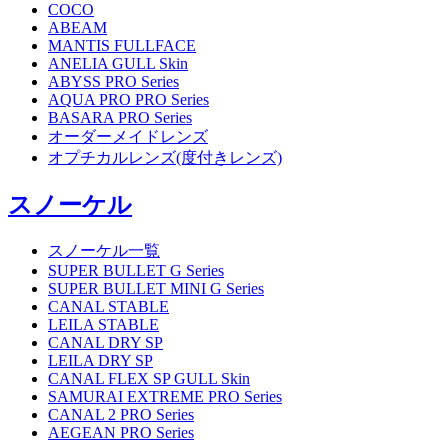
COCO
ABEAM
MANTIS FULLFACE
ANELIA GULL Skin
ABYSS PRO Series
AQUA PRO PRO Series
BASARA PRO Series
オーダーメイドレンズ
オプチカルレンズ(度付きレンズ)
スノーケル
スノーケル一覧
SUPER BULLET G Series
SUPER BULLET MINI G Series
CANAL STABLE
LEILA STABLE
CANAL DRY SP
LEILA DRY SP
CANAL FLEX SP GULL Skin
SAMURAI EXTREME PRO Series
CANAL 2 PRO Series
AEGEAN PRO Series