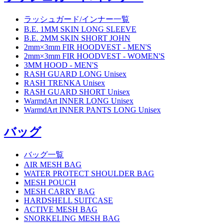
ラッシュガード/インナー一覧
B.E. 1MM SKIN LONG SLEEVE
B.E. 2MM SKIN SHORT JOHN
2mm×3mm FIR HOODVEST - MEN'S
2mm×3mm FIR HOODVEST - WOMEN'S
3MM HOOD - MEN'S
RASH GUARD LONG Unisex
RASH TRENKA Unisex
RASH GUARD SHORT Unisex
WarmdArt INNER LONG Unisex
WarmdArt INNER PANTS LONG Unisex
バッグ
バッグ一覧
AIR MESH BAG
WATER PROTECT SHOULDER BAG
MESH POUCH
MESH CARRY BAG
HARDSHELL SUITCASE
ACTIVE MESH BAG
SNORKELING MESH BAG