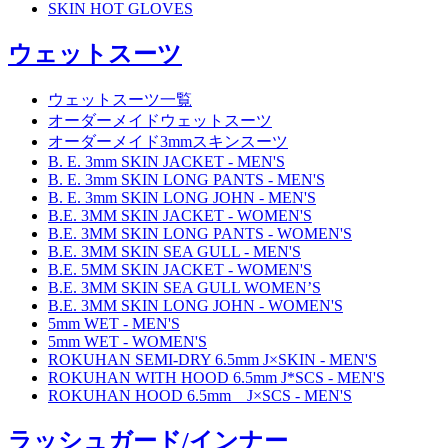
SKIN HOT GLOVES
ウェットスーツ
ウェットスーツ一覧
オーダーメイドウェットスーツ
オーダーメイド3mmスキンスーツ
B. E. 3mm SKIN JACKET - MEN'S
B. E. 3mm SKIN LONG PANTS - MEN'S
B. E. 3mm SKIN LONG JOHN - MEN'S
B.E. 3MM SKIN JACKET - WOMEN'S
B.E. 3MM SKIN LONG PANTS - WOMEN'S
B.E. 3MM SKIN SEA GULL - MEN'S
B.E. 5MM SKIN JACKET - WOMEN'S
B.E. 3MM SKIN SEA GULL WOMEN’S
B.E. 3MM SKIN LONG JOHN - WOMEN'S
5mm WET - MEN'S
5mm WET - WOMEN'S
ROKUHAN SEMI-DRY 6.5mm J×SKIN - MEN'S
ROKUHAN WITH HOOD 6.5mm J*SCS - MEN'S
ROKUHAN HOOD 6.5mm J×SCS - MEN'S
ラッシュガード/インナー