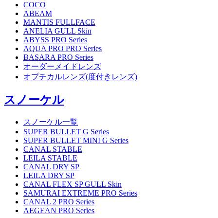
COCO
ABEAM
MANTIS FULLFACE
ANELIA GULL Skin
ABYSS PRO Series
AQUA PRO PRO Series
BASARA PRO Series
オーダーメイドレンズ
オプチカルレンズ(度付きレンズ)
スノーケル
スノーケル一覧
SUPER BULLET G Series
SUPER BULLET MINI G Series
CANAL STABLE
LEILA STABLE
CANAL DRY SP
LEILA DRY SP
CANAL FLEX SP GULL Skin
SAMURAI EXTREME PRO Series
CANAL 2 PRO Series
AEGEAN PRO Series