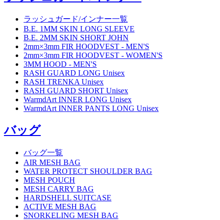
ラッシュガード/インナー一覧
B.E. 1MM SKIN LONG SLEEVE
B.E. 2MM SKIN SHORT JOHN
2mm×3mm FIR HOODVEST - MEN'S
2mm×3mm FIR HOODVEST - WOMEN'S
3MM HOOD - MEN'S
RASH GUARD LONG Unisex
RASH TRENKA Unisex
RASH GUARD SHORT Unisex
WarmdArt INNER LONG Unisex
WarmdArt INNER PANTS LONG Unisex
バッグ
バッグ一覧
AIR MESH BAG
WATER PROTECT SHOULDER BAG
MESH POUCH
MESH CARRY BAG
HARDSHELL SUITCASE
ACTIVE MESH BAG
SNORKELING MESH BAG