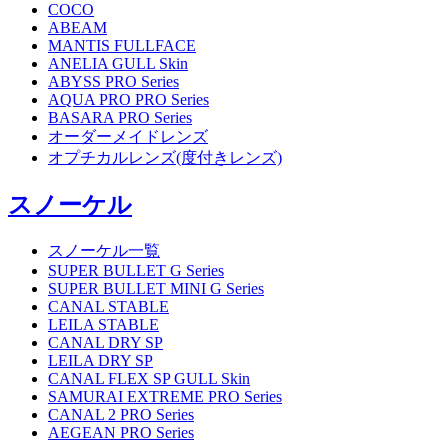
COCO
ABEAM
MANTIS FULLFACE
ANELIA GULL Skin
ABYSS PRO Series
AQUA PRO PRO Series
BASARA PRO Series
オーダーメイドレンズ
オプチカルレンズ(度付きレンズ)
スノーケル
スノーケル一覧
SUPER BULLET G Series
SUPER BULLET MINI G Series
CANAL STABLE
LEILA STABLE
CANAL DRY SP
LEILA DRY SP
CANAL FLEX SP GULL Skin
SAMURAI EXTREME PRO Series
CANAL 2 PRO Series
AEGEAN PRO Series