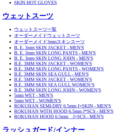
SKIN HOT GLOVES
ウェットスーツ
ウェットスーツ一覧
オーダーメイドウェットスーツ
オーダーメイド3mmスキンスーツ
B. E. 3mm SKIN JACKET - MEN'S
B. E. 3mm SKIN LONG PANTS - MEN'S
B. E. 3mm SKIN LONG JOHN - MEN'S
B.E. 3MM SKIN JACKET - WOMEN'S
B.E. 3MM SKIN LONG PANTS - WOMEN'S
B.E. 3MM SKIN SEA GULL - MEN'S
B.E. 5MM SKIN JACKET - WOMEN'S
B.E. 3MM SKIN SEA GULL WOMEN’S
B.E. 3MM SKIN LONG JOHN - WOMEN'S
5mm WET - MEN'S
5mm WET - WOMEN'S
ROKUHAN SEMI-DRY 6.5mm J×SKIN - MEN'S
ROKUHAN WITH HOOD 6.5mm J*SCS - MEN'S
ROKUHAN HOOD 6.5mm J×SCS - MEN'S
ラッシュガード/インナー