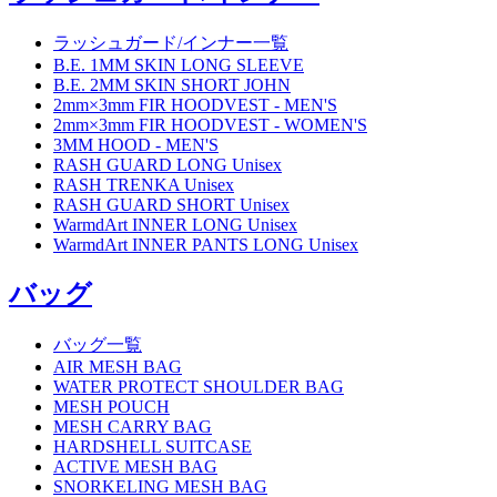
ラッシュガード/インナー一覧
B.E. 1MM SKIN LONG SLEEVE
B.E. 2MM SKIN SHORT JOHN
2mm×3mm FIR HOODVEST - MEN'S
2mm×3mm FIR HOODVEST - WOMEN'S
3MM HOOD - MEN'S
RASH GUARD LONG Unisex
RASH TRENKA Unisex
RASH GUARD SHORT Unisex
WarmdArt INNER LONG Unisex
WarmdArt INNER PANTS LONG Unisex
バッグ
バッグ一覧
AIR MESH BAG
WATER PROTECT SHOULDER BAG
MESH POUCH
MESH CARRY BAG
HARDSHELL SUITCASE
ACTIVE MESH BAG
SNORKELING MESH BAG