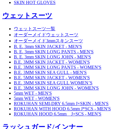
SKIN HOT GLOVES
ウェットスーツ
ウェットスーツ一覧
オーダーメイドウェットスーツ
オーダーメイド3mmスキンスーツ
B. E. 3mm SKIN JACKET - MEN'S
B. E. 3mm SKIN LONG PANTS - MEN'S
B. E. 3mm SKIN LONG JOHN - MEN'S
B.E. 3MM SKIN JACKET - WOMEN'S
B.E. 3MM SKIN LONG PANTS - WOMEN'S
B.E. 3MM SKIN SEA GULL - MEN'S
B.E. 5MM SKIN JACKET - WOMEN'S
B.E. 3MM SKIN SEA GULL WOMEN’S
B.E. 3MM SKIN LONG JOHN - WOMEN'S
5mm WET - MEN'S
5mm WET - WOMEN'S
ROKUHAN SEMI-DRY 6.5mm J×SKIN - MEN'S
ROKUHAN WITH HOOD 6.5mm J*SCS - MEN'S
ROKUHAN HOOD 6.5mm J×SCS - MEN'S
ラッシュガード/インナー