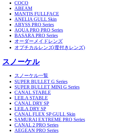
COCO
ABEAM
MANTIS FULLFACE
ANELIA GULL Skin
ABYSS PRO Series
AQUA PRO PRO Series
BASARA PRO Series
オーダーメイドレンズ
オプチカルレンズ(度付きレンズ)
スノーケル
スノーケル一覧
SUPER BULLET G Series
SUPER BULLET MINI G Series
CANAL STABLE
LEILA STABLE
CANAL DRY SP
LEILA DRY SP
CANAL FLEX SP GULL Skin
SAMURAI EXTREME PRO Series
CANAL 2 PRO Series
AEGEAN PRO Series