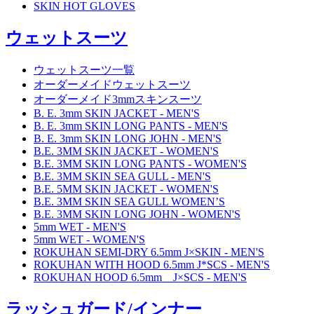
SKIN HOT GLOVES
ウェットスーツ
ウェットスーツ一覧
オーダーメイドウェットスーツ
オーダーメイド3mmスキンスーツ
B. E. 3mm SKIN JACKET - MEN'S
B. E. 3mm SKIN LONG PANTS - MEN'S
B. E. 3mm SKIN LONG JOHN - MEN'S
B.E. 3MM SKIN JACKET - WOMEN'S
B.E. 3MM SKIN LONG PANTS - WOMEN'S
B.E. 3MM SKIN SEA GULL - MEN'S
B.E. 5MM SKIN JACKET - WOMEN'S
B.E. 3MM SKIN SEA GULL WOMEN’S
B.E. 3MM SKIN LONG JOHN - WOMEN'S
5mm WET - MEN'S
5mm WET - WOMEN'S
ROKUHAN SEMI-DRY 6.5mm J×SKIN - MEN'S
ROKUHAN WITH HOOD 6.5mm J*SCS - MEN'S
ROKUHAN HOOD 6.5mm J×SCS - MEN'S
ラッシュガード/インナー