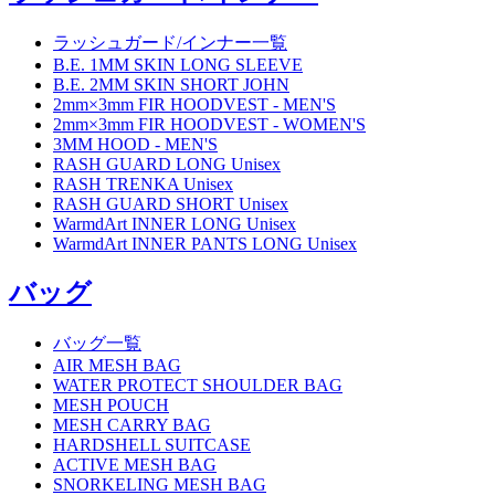
ラッシュガード/インナー一覧
B.E. 1MM SKIN LONG SLEEVE
B.E. 2MM SKIN SHORT JOHN
2mm×3mm FIR HOODVEST - MEN'S
2mm×3mm FIR HOODVEST - WOMEN'S
3MM HOOD - MEN'S
RASH GUARD LONG Unisex
RASH TRENKA Unisex
RASH GUARD SHORT Unisex
WarmdArt INNER LONG Unisex
WarmdArt INNER PANTS LONG Unisex
バッグ
バッグ一覧
AIR MESH BAG
WATER PROTECT SHOULDER BAG
MESH POUCH
MESH CARRY BAG
HARDSHELL SUITCASE
ACTIVE MESH BAG
SNORKELING MESH BAG