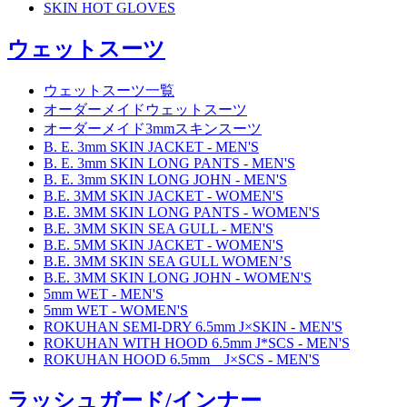
SKIN HOT GLOVES
ウェットスーツ
ウェットスーツ一覧
オーダーメイドウェットスーツ
オーダーメイド3mmスキンスーツ
B. E. 3mm SKIN JACKET - MEN'S
B. E. 3mm SKIN LONG PANTS - MEN'S
B. E. 3mm SKIN LONG JOHN - MEN'S
B.E. 3MM SKIN JACKET - WOMEN'S
B.E. 3MM SKIN LONG PANTS - WOMEN'S
B.E. 3MM SKIN SEA GULL - MEN'S
B.E. 5MM SKIN JACKET - WOMEN'S
B.E. 3MM SKIN SEA GULL WOMEN’S
B.E. 3MM SKIN LONG JOHN - WOMEN'S
5mm WET - MEN'S
5mm WET - WOMEN'S
ROKUHAN SEMI-DRY 6.5mm J×SKIN - MEN'S
ROKUHAN WITH HOOD 6.5mm J*SCS - MEN'S
ROKUHAN HOOD 6.5mm J×SCS - MEN'S
ラッシュガード/インナー