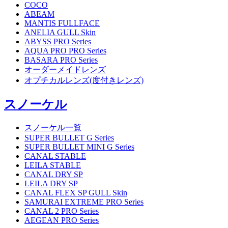
COCO
ABEAM
MANTIS FULLFACE
ANELIA GULL Skin
ABYSS PRO Series
AQUA PRO PRO Series
BASARA PRO Series
オーダーメイドレンズ
オプチカルレンズ(度付きレンズ)
スノーケル
スノーケル一覧
SUPER BULLET G Series
SUPER BULLET MINI G Series
CANAL STABLE
LEILA STABLE
CANAL DRY SP
LEILA DRY SP
CANAL FLEX SP GULL Skin
SAMURAI EXTREME PRO Series
CANAL 2 PRO Series
AEGEAN PRO Series