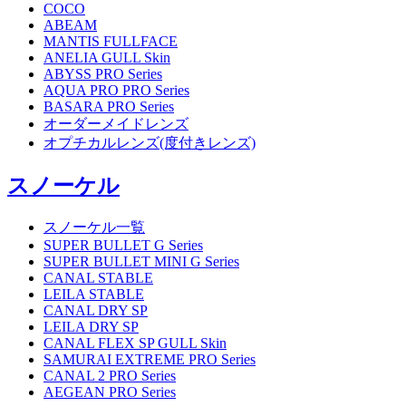
COCO
ABEAM
MANTIS FULLFACE
ANELIA GULL Skin
ABYSS PRO Series
AQUA PRO PRO Series
BASARA PRO Series
オーダーメイドレンズ
オプチカルレンズ(度付きレンズ)
スノーケル
スノーケル一覧
SUPER BULLET G Series
SUPER BULLET MINI G Series
CANAL STABLE
LEILA STABLE
CANAL DRY SP
LEILA DRY SP
CANAL FLEX SP GULL Skin
SAMURAI EXTREME PRO Series
CANAL 2 PRO Series
AEGEAN PRO Series