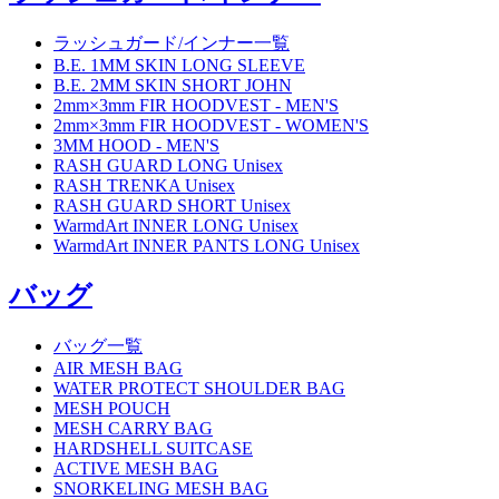
ラッシュガード/インナー一覧
B.E. 1MM SKIN LONG SLEEVE
B.E. 2MM SKIN SHORT JOHN
2mm×3mm FIR HOODVEST - MEN'S
2mm×3mm FIR HOODVEST - WOMEN'S
3MM HOOD - MEN'S
RASH GUARD LONG Unisex
RASH TRENKA Unisex
RASH GUARD SHORT Unisex
WarmdArt INNER LONG Unisex
WarmdArt INNER PANTS LONG Unisex
バッグ
バッグ一覧
AIR MESH BAG
WATER PROTECT SHOULDER BAG
MESH POUCH
MESH CARRY BAG
HARDSHELL SUITCASE
ACTIVE MESH BAG
SNORKELING MESH BAG