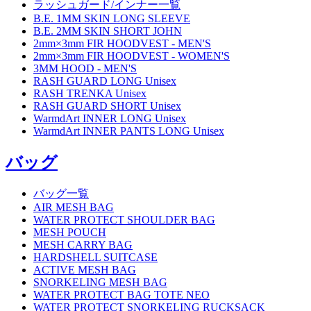
ラッシュガード/インナー一覧
B.E. 1MM SKIN LONG SLEEVE
B.E. 2MM SKIN SHORT JOHN
2mm×3mm FIR HOODVEST - MEN'S
2mm×3mm FIR HOODVEST - WOMEN'S
3MM HOOD - MEN'S
RASH GUARD LONG Unisex
RASH TRENKA Unisex
RASH GUARD SHORT Unisex
WarmdArt INNER LONG Unisex
WarmdArt INNER PANTS LONG Unisex
バッグ
バッグ一覧
AIR MESH BAG
WATER PROTECT SHOULDER BAG
MESH POUCH
MESH CARRY BAG
HARDSHELL SUITCASE
ACTIVE MESH BAG
SNORKELING MESH BAG
WATER PROTECT BAG TOTE NEO
WATER PROTECT SNORKELING RUCKSACK