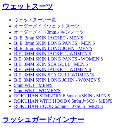
ウェットスーツ
ウェットスーツ一覧
オーダーメイドウェットスーツ
オーダーメイド3mmスキンスーツ
B. E. 3mm SKIN JACKET - MEN'S
B. E. 3mm SKIN LONG PANTS - MEN'S
B. E. 3mm SKIN LONG JOHN - MEN'S
B.E. 3MM SKIN JACKET - WOMEN'S
B.E. 3MM SKIN LONG PANTS - WOMEN'S
B.E. 3MM SKIN SEA GULL - MEN'S
B.E. 5MM SKIN JACKET - WOMEN'S
B.E. 3MM SKIN SEA GULL WOMEN’S
B.E. 3MM SKIN LONG JOHN - WOMEN'S
5mm WET - MEN'S
5mm WET - WOMEN'S
ROKUHAN SEMI-DRY 6.5mm J×SKIN - MEN'S
ROKUHAN WITH HOOD 6.5mm J*SCS - MEN'S
ROKUHAN HOOD 6.5mm J×SCS - MEN'S
ラッシュガード/インナー