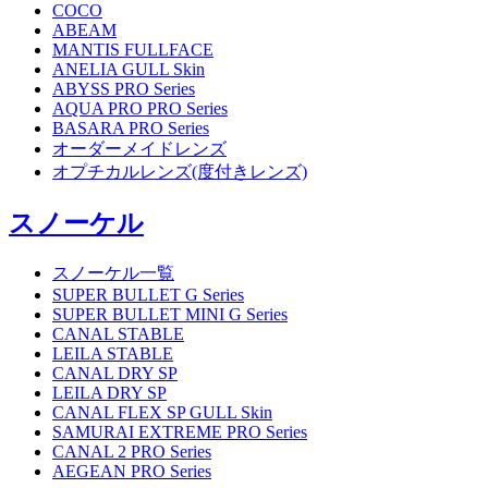
COCO
ABEAM
MANTIS FULLFACE
ANELIA GULL Skin
ABYSS PRO Series
AQUA PRO PRO Series
BASARA PRO Series
オーダーメイドレンズ
オプチカルレンズ(度付きレンズ)
スノーケル
スノーケル一覧
SUPER BULLET G Series
SUPER BULLET MINI G Series
CANAL STABLE
LEILA STABLE
CANAL DRY SP
LEILA DRY SP
CANAL FLEX SP GULL Skin
SAMURAI EXTREME PRO Series
CANAL 2 PRO Series
AEGEAN PRO Series