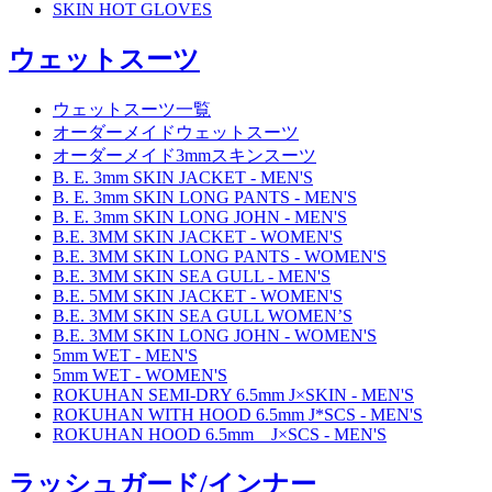
SKIN HOT GLOVES
ウェットスーツ
ウェットスーツ一覧
オーダーメイドウェットスーツ
オーダーメイド3mmスキンスーツ
B. E. 3mm SKIN JACKET - MEN'S
B. E. 3mm SKIN LONG PANTS - MEN'S
B. E. 3mm SKIN LONG JOHN - MEN'S
B.E. 3MM SKIN JACKET - WOMEN'S
B.E. 3MM SKIN LONG PANTS - WOMEN'S
B.E. 3MM SKIN SEA GULL - MEN'S
B.E. 5MM SKIN JACKET - WOMEN'S
B.E. 3MM SKIN SEA GULL WOMEN’S
B.E. 3MM SKIN LONG JOHN - WOMEN'S
5mm WET - MEN'S
5mm WET - WOMEN'S
ROKUHAN SEMI-DRY 6.5mm J×SKIN - MEN'S
ROKUHAN WITH HOOD 6.5mm J*SCS - MEN'S
ROKUHAN HOOD 6.5mm J×SCS - MEN'S
ラッシュガード/インナー