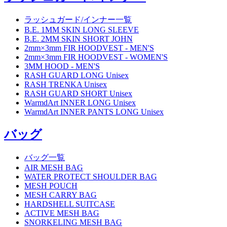
ラッシュガード/インナー一覧
B.E. 1MM SKIN LONG SLEEVE
B.E. 2MM SKIN SHORT JOHN
2mm×3mm FIR HOODVEST - MEN'S
2mm×3mm FIR HOODVEST - WOMEN'S
3MM HOOD - MEN'S
RASH GUARD LONG Unisex
RASH TRENKA Unisex
RASH GUARD SHORT Unisex
WarmdArt INNER LONG Unisex
WarmdArt INNER PANTS LONG Unisex
バッグ
バッグ一覧
AIR MESH BAG
WATER PROTECT SHOULDER BAG
MESH POUCH
MESH CARRY BAG
HARDSHELL SUITCASE
ACTIVE MESH BAG
SNORKELING MESH BAG