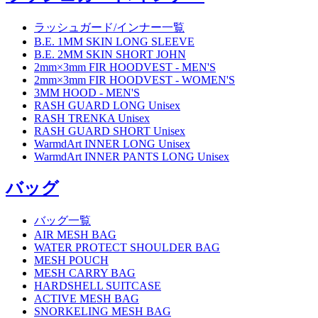
ラッシュガード/インナー一覧
B.E. 1MM SKIN LONG SLEEVE
B.E. 2MM SKIN SHORT JOHN
2mm×3mm FIR HOODVEST - MEN'S
2mm×3mm FIR HOODVEST - WOMEN'S
3MM HOOD - MEN'S
RASH GUARD LONG Unisex
RASH TRENKA Unisex
RASH GUARD SHORT Unisex
WarmdArt INNER LONG Unisex
WarmdArt INNER PANTS LONG Unisex
バッグ
バッグ一覧
AIR MESH BAG
WATER PROTECT SHOULDER BAG
MESH POUCH
MESH CARRY BAG
HARDSHELL SUITCASE
ACTIVE MESH BAG
SNORKELING MESH BAG