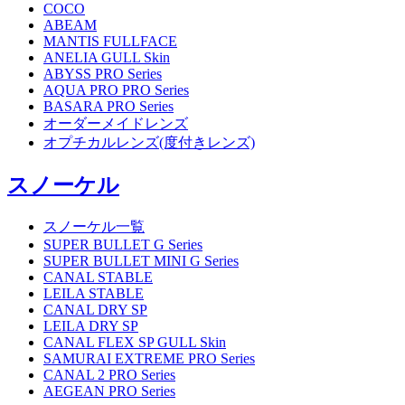
COCO
ABEAM
MANTIS FULLFACE
ANELIA GULL Skin
ABYSS PRO Series
AQUA PRO PRO Series
BASARA PRO Series
オーダーメイドレンズ
オプチカルレンズ(度付きレンズ)
スノーケル
スノーケル一覧
SUPER BULLET G Series
SUPER BULLET MINI G Series
CANAL STABLE
LEILA STABLE
CANAL DRY SP
LEILA DRY SP
CANAL FLEX SP GULL Skin
SAMURAI EXTREME PRO Series
CANAL 2 PRO Series
AEGEAN PRO Series