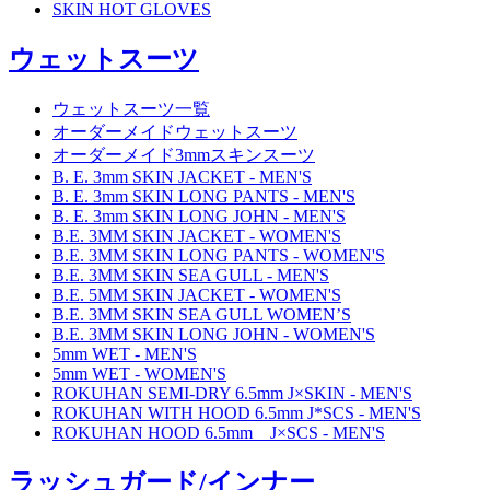
SKIN HOT GLOVES
ウェットスーツ
ウェットスーツ一覧
オーダーメイドウェットスーツ
オーダーメイド3mmスキンスーツ
B. E. 3mm SKIN JACKET - MEN'S
B. E. 3mm SKIN LONG PANTS - MEN'S
B. E. 3mm SKIN LONG JOHN - MEN'S
B.E. 3MM SKIN JACKET - WOMEN'S
B.E. 3MM SKIN LONG PANTS - WOMEN'S
B.E. 3MM SKIN SEA GULL - MEN'S
B.E. 5MM SKIN JACKET - WOMEN'S
B.E. 3MM SKIN SEA GULL WOMEN’S
B.E. 3MM SKIN LONG JOHN - WOMEN'S
5mm WET - MEN'S
5mm WET - WOMEN'S
ROKUHAN SEMI-DRY 6.5mm J×SKIN - MEN'S
ROKUHAN WITH HOOD 6.5mm J*SCS - MEN'S
ROKUHAN HOOD 6.5mm J×SCS - MEN'S
ラッシュガード/インナー