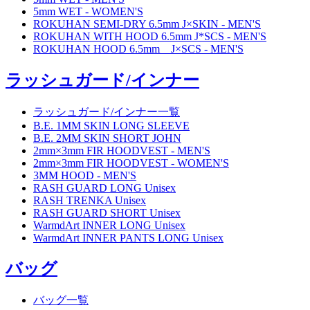
5mm WET - WOMEN'S
ROKUHAN SEMI-DRY 6.5mm J×SKIN - MEN'S
ROKUHAN WITH HOOD 6.5mm J*SCS - MEN'S
ROKUHAN HOOD 6.5mm J×SCS - MEN'S
ラッシュガード/インナー
ラッシュガード/インナー一覧
B.E. 1MM SKIN LONG SLEEVE
B.E. 2MM SKIN SHORT JOHN
2mm×3mm FIR HOODVEST - MEN'S
2mm×3mm FIR HOODVEST - WOMEN'S
3MM HOOD - MEN'S
RASH GUARD LONG Unisex
RASH TRENKA Unisex
RASH GUARD SHORT Unisex
WarmdArt INNER LONG Unisex
WarmdArt INNER PANTS LONG Unisex
バッグ
バッグ一覧