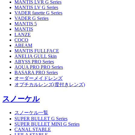
MANTIS LVR G Series
MANTIS LV G Series
VADER fanette G Series
VADER G Series
MANTIS 5
MANTIS
LANZE
COCO
ABEAM
MANTIS FULLFACE
ANELIA GULL Skin
ABYSS PRO Series
AQUA PRO PRO Series
BASARA PRO Series
オーダーメイドレンズ
オプチカルレンズ(度付きレンズ)
スノーケル
スノーケル一覧
SUPER BULLET G Series
SUPER BULLET MINI G Series
CANAL STABLE
LEILA STABLE