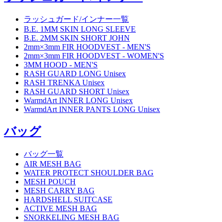
ラッシュガード/インナー一覧
B.E. 1MM SKIN LONG SLEEVE
B.E. 2MM SKIN SHORT JOHN
2mm×3mm FIR HOODVEST - MEN'S
2mm×3mm FIR HOODVEST - WOMEN'S
3MM HOOD - MEN'S
RASH GUARD LONG Unisex
RASH TRENKA Unisex
RASH GUARD SHORT Unisex
WarmdArt INNER LONG Unisex
WarmdArt INNER PANTS LONG Unisex
バッグ
バッグ一覧
AIR MESH BAG
WATER PROTECT SHOULDER BAG
MESH POUCH
MESH CARRY BAG
HARDSHELL SUITCASE
ACTIVE MESH BAG
SNORKELING MESH BAG