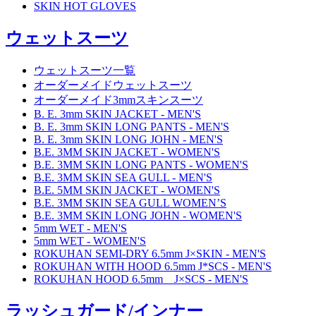
SKIN HOT GLOVES
ウェットスーツ
ウェットスーツ一覧
オーダーメイドウェットスーツ
オーダーメイド3mmスキンスーツ
B. E. 3mm SKIN JACKET - MEN'S
B. E. 3mm SKIN LONG PANTS - MEN'S
B. E. 3mm SKIN LONG JOHN - MEN'S
B.E. 3MM SKIN JACKET - WOMEN'S
B.E. 3MM SKIN LONG PANTS - WOMEN'S
B.E. 3MM SKIN SEA GULL - MEN'S
B.E. 5MM SKIN JACKET - WOMEN'S
B.E. 3MM SKIN SEA GULL WOMEN’S
B.E. 3MM SKIN LONG JOHN - WOMEN'S
5mm WET - MEN'S
5mm WET - WOMEN'S
ROKUHAN SEMI-DRY 6.5mm J×SKIN - MEN'S
ROKUHAN WITH HOOD 6.5mm J*SCS - MEN'S
ROKUHAN HOOD 6.5mm J×SCS - MEN'S
ラッシュガード/インナー