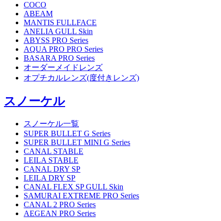
COCO
ABEAM
MANTIS FULLFACE
ANELIA GULL Skin
ABYSS PRO Series
AQUA PRO PRO Series
BASARA PRO Series
オーダーメイドレンズ
オプチカルレンズ(度付きレンズ)
スノーケル
スノーケル一覧
SUPER BULLET G Series
SUPER BULLET MINI G Series
CANAL STABLE
LEILA STABLE
CANAL DRY SP
LEILA DRY SP
CANAL FLEX SP GULL Skin
SAMURAI EXTREME PRO Series
CANAL 2 PRO Series
AEGEAN PRO Series