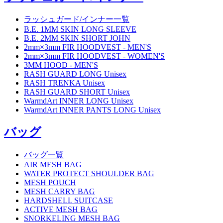
ラッシュガード/インナー一覧
B.E. 1MM SKIN LONG SLEEVE
B.E. 2MM SKIN SHORT JOHN
2mm×3mm FIR HOODVEST - MEN'S
2mm×3mm FIR HOODVEST - WOMEN'S
3MM HOOD - MEN'S
RASH GUARD LONG Unisex
RASH TRENKA Unisex
RASH GUARD SHORT Unisex
WarmdArt INNER LONG Unisex
WarmdArt INNER PANTS LONG Unisex
バッグ
バッグ一覧
AIR MESH BAG
WATER PROTECT SHOULDER BAG
MESH POUCH
MESH CARRY BAG
HARDSHELL SUITCASE
ACTIVE MESH BAG
SNORKELING MESH BAG