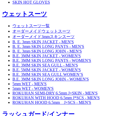
SKIN HOT GLOVES
ウェットスーツ
ウェットスーツ一覧
オーダーメイドウェットスーツ
オーダーメイド3mmスキンスーツ
B. E. 3mm SKIN JACKET - MEN'S
B. E. 3mm SKIN LONG PANTS - MEN'S
B. E. 3mm SKIN LONG JOHN - MEN'S
B.E. 3MM SKIN JACKET - WOMEN'S
B.E. 3MM SKIN LONG PANTS - WOMEN'S
B.E. 3MM SKIN SEA GULL - MEN'S
B.E. 5MM SKIN JACKET - WOMEN'S
B.E. 3MM SKIN SEA GULL WOMEN’S
B.E. 3MM SKIN LONG JOHN - WOMEN'S
5mm WET - MEN'S
5mm WET - WOMEN'S
ROKUHAN SEMI-DRY 6.5mm J×SKIN - MEN'S
ROKUHAN WITH HOOD 6.5mm J*SCS - MEN'S
ROKUHAN HOOD 6.5mm J×SCS - MEN'S
ラッシュガード/インナー