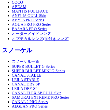
COCO
ABEAM
MANTIS FULLFACE
ANELIA GULL Skin
ABYSS PRO Series
AQUA PRO PRO Series
BASARA PRO Series
オーダーメイドレンズ
オプチカルレンズ(度付きレンズ)
スノーケル
スノーケル一覧
SUPER BULLET G Series
SUPER BULLET MINI G Series
CANAL STABLE
LEILA STABLE
CANAL DRY SP
LEILA DRY SP
CANAL FLEX SP GULL Skin
SAMURAI EXTREME PRO Series
CANAL 2 PRO Series
AEGEAN PRO Series