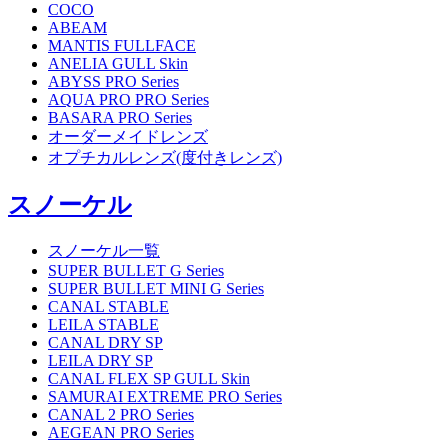
COCO
ABEAM
MANTIS FULLFACE
ANELIA GULL Skin
ABYSS PRO Series
AQUA PRO PRO Series
BASARA PRO Series
オーダーメイドレンズ
オプチカルレンズ(度付きレンズ)
スノーケル
スノーケル一覧
SUPER BULLET G Series
SUPER BULLET MINI G Series
CANAL STABLE
LEILA STABLE
CANAL DRY SP
LEILA DRY SP
CANAL FLEX SP GULL Skin
SAMURAI EXTREME PRO Series
CANAL 2 PRO Series
AEGEAN PRO Series