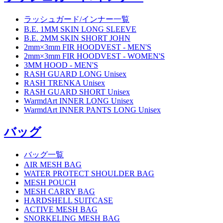
ラッシュガード/インナー一覧
B.E. 1MM SKIN LONG SLEEVE
B.E. 2MM SKIN SHORT JOHN
2mm×3mm FIR HOODVEST - MEN'S
2mm×3mm FIR HOODVEST - WOMEN'S
3MM HOOD - MEN'S
RASH GUARD LONG Unisex
RASH TRENKA Unisex
RASH GUARD SHORT Unisex
WarmdArt INNER LONG Unisex
WarmdArt INNER PANTS LONG Unisex
バッグ
バッグ一覧
AIR MESH BAG
WATER PROTECT SHOULDER BAG
MESH POUCH
MESH CARRY BAG
HARDSHELL SUITCASE
ACTIVE MESH BAG
SNORKELING MESH BAG