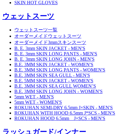
SKIN HOT GLOVES
ウェットスーツ
ウェットスーツ一覧
オーダーメイドウェットスーツ
オーダーメイド3mmスキンスーツ
B. E. 3mm SKIN JACKET - MEN'S
B. E. 3mm SKIN LONG PANTS - MEN'S
B. E. 3mm SKIN LONG JOHN - MEN'S
B.E. 3MM SKIN JACKET - WOMEN'S
B.E. 3MM SKIN LONG PANTS - WOMEN'S
B.E. 3MM SKIN SEA GULL - MEN'S
B.E. 5MM SKIN JACKET - WOMEN'S
B.E. 3MM SKIN SEA GULL WOMEN’S
B.E. 3MM SKIN LONG JOHN - WOMEN'S
5mm WET - MEN'S
5mm WET - WOMEN'S
ROKUHAN SEMI-DRY 6.5mm J×SKIN - MEN'S
ROKUHAN WITH HOOD 6.5mm J*SCS - MEN'S
ROKUHAN HOOD 6.5mm J×SCS - MEN'S
ラッシュガード/インナー