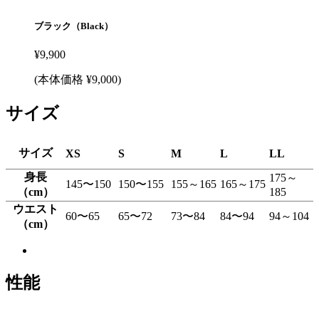
ブラック（Black）
¥
9,900
(本体価格 ¥
9,000
)
サイズ
サイズ
XS
S
M
L
LL
身長
175～
145〜150
150〜155
155～165
165～175
（cm）
185
ウエスト
60〜65
65〜72
73〜84
84〜94
94～104
（cm）
性能