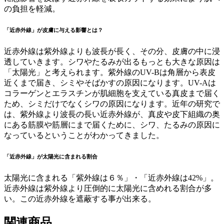
の負担を軽減。
「近赤外線」が皮膚に与える影響とは？
近赤外線は紫外線よりも波長が長く、その分、皮膚の中に浸
透していきます。シワやたるみが出るもっとも大きな原因は
「太陽光」と考えられます。紫外線のUV-Bは角層から表皮
近くまで届き、シミやそばかすの原因になります。UV-Aは
コラーゲンとエラスチンが肌細胞を支えている真皮まで届く
ため、シミだけでなくシワの原因になります。近年の研究で
は、紫外線より波長の長い近赤外線が、真皮や皮下組織の奥
にある筋膜や筋層にまで届くために、シワ、たるみの原因に
なっているということがわかってきました。
「近赤外線」が太陽光に含まれる割合
太陽光に含まれる「紫外線は６％」・「近赤外線は42%」。
近赤外線は紫外線より圧倒的に太陽光に含めれる割合が多
い。この近赤外線を遮蔽する事が出来る。
関連商品